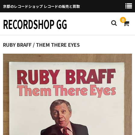
京都のレコードショップ レコードの販売と買取
RECORDSHOP GG
0
Home
RUBY BRAFF / THEM THERE EYES
マイページ
GGについて
買取について
取り置きなどについて
Categories
New Arrivals
新譜