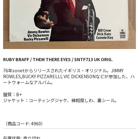
GG RECORD （当店のレーベル）
全商品
JAZZ-US
BLUE NOTE
RUBY BRAFF / THEM THERE EYES / SNTF713 UK ORIG.
JAZZ-EU
76年sonetからリリースされたイギリス・オリジナル。JIMMY
JAZZ-JP
ROWLES,BUCKY PIZZARELLI, VIC DICKENSONなどが参加した、ハ
ートウォームなアルバム。
JAZZ-VOCAL
盤質：B+
ジャケット：コーティングジャケ、縁軽度しわ、裏シール。
J-POP
ROCK
（商品コード: 4960）
FOLK,SSW
在庫状態 : 売り切れ