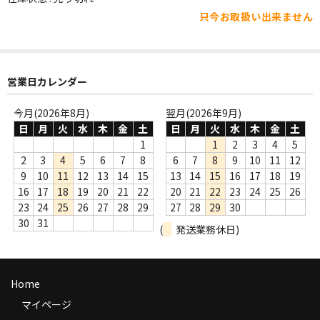
WORLD
只今お取扱い出来ません
その他
7INC
営業日カレンダー
レア盤（1万円以上）
今月(2026年8月)
翌月(2026年9月)
Webのみ no.1
日
月
火
水
木
金
土
日
月
火
水
木
金
土
1
1
2
3
4
5
Webのみ no.2
2
3
4
5
6
7
8
6
7
8
9
10
11
12
9
10
11
12
13
14
15
13
14
15
16
17
18
19
Webのみ no.3
16
17
18
19
20
21
22
20
21
22
23
24
25
26
23
24
25
26
27
28
29
27
28
29
30
Webのみ no.4
30
31
(
発送業務休日)
売り切れ
Help
Home
送料
マイページ