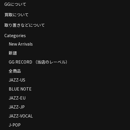
GGについて
商品の発送
買取について
お支払い方法
取り置きなどについて
返品
Categories
コンディション
New Arrivals
新譜
Privacy Policy
GG RECORD （当店のレーベル）
特定商取引法に基づく表示
全商品
Contact
JAZZ-US
BLUE NOTE
JAZZ-EU
JAZZ-JP
JAZZ-VOCAL
J-POP