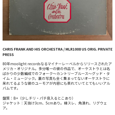
GG RECORD （当店のレーベル）
全商品
JAZZ-US
BLUE NOTE
CHRIS FRANK AND HIS ORCHESTRA / MLR1008 US ORIG. PRIVATE
JAZZ-EU
PRESS
JAZZ-JP
80年moolight recordsなるマイナーレーベルからリリースされたア
メリカ・オリジナル。多分唯一の彼の作品で、オーケストラとは名
JAZZ-VOCAL
ばかりの少数編成でのフォーク〜カントリーブルース〜グッド・タ
イム・ミュージック。裏の写真も全く集まってないオーケストラに
呆れてるような彼のユーモアが内容にも表れていてとてもいいアル
J-POP
バムです。
ROCK
盤質：B+（少しチリ・パチ音入るとこあり）
ジャケット：天抜け3cm、5cmあり。縁スレ、角潰れ、リグウェ
FOLK,SSW
ア。