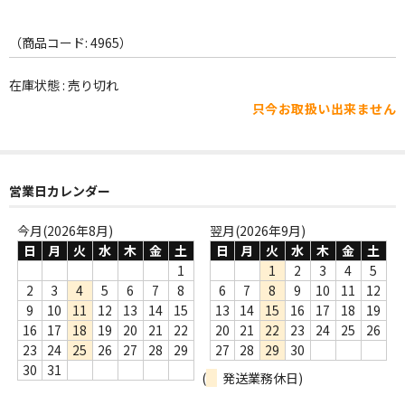
WORLD
その他
（商品コード: 4965）
7INC
在庫状態 : 売り切れ
只今お取扱い出来ません
レア盤（1万円以上）
Webのみ no.1
営業日カレンダー
Webのみ no.2
今月(2026年8月)
翌月(2026年9月)
Webのみ no.3
日
月
火
水
木
金
土
日
月
火
水
木
金
土
Webのみ no.4
1
1
2
3
4
5
2
3
4
5
6
7
8
6
7
8
9
10
11
12
売り切れ
9
10
11
12
13
14
15
13
14
15
16
17
18
19
16
17
18
19
20
21
22
20
21
22
23
24
25
26
Help
23
24
25
26
27
28
29
27
28
29
30
30
31
(
発送業務休日)
送料