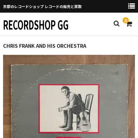
京都のレコードショップ レコードの販売と買取
RECORDSHOP GG
0
Home
CHRIS FRANK AND HIS ORCHESTRA
マイページ
GGについて
買取について
取り置きなどについて
Categories
New Arrivals
新譜