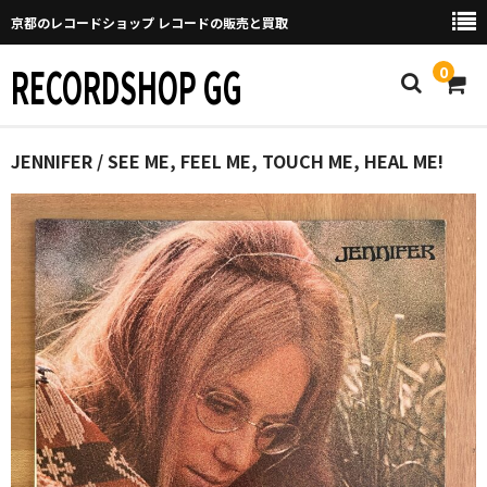
京都のレコードショップ レコードの販売と買取
RECORDSHOP GG
0
Home
JENNIFER / SEE ME, FEEL ME, TOUCH ME, HEAL ME!
マイページ
GGについて
買取について
取り置きなどについて
Categories
New Arrivals
新譜