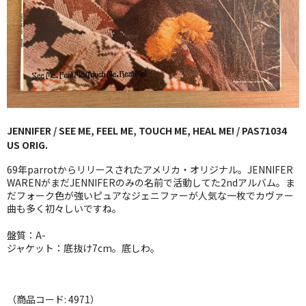
GG RECORD （当店のレーベル）
全商品
JAZZ-US
BLUE NOTE
JENNIFER / SEE ME, FEEL ME, TOUCH ME, HEAL ME! / PAS71034
JAZZ-EU
US ORIG.
JAZZ-JP
69年parrotからリリースされたアメリカ・オリジナル。JENNIFER
WARENがまだJENNIFERのみの名前で活動してた2ndアルバム。ま
JAZZ-VOCAL
だフォーク色が強いピュアなジェニファーが人気な一枚でカヴァー
曲も多く初々しいですね。
J-POP
盤質：A-
ジャケット：底抜け7cm。底しわ。
ROCK
FOLK,SSW
（商品コード: 4971）