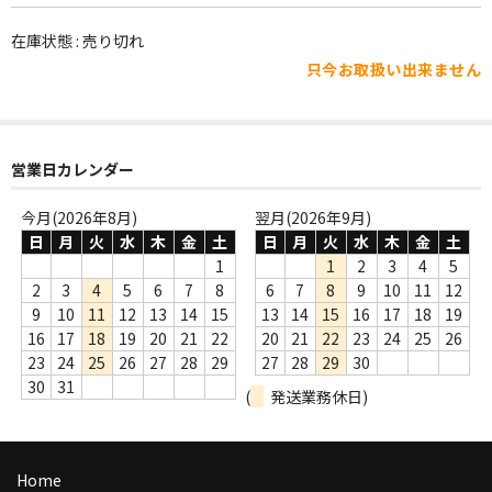
WORLD
在庫状態 : 売り切れ
その他
只今お取扱い出来ません
7INC
レア盤（1万円以上）
営業日カレンダー
Webのみ no.1
今月(2026年8月)
翌月(2026年9月)
Webのみ no.2
日
月
火
水
木
金
土
日
月
火
水
木
金
土
1
1
2
3
4
5
Webのみ no.3
2
3
4
5
6
7
8
6
7
8
9
10
11
12
9
10
11
12
13
14
15
13
14
15
16
17
18
19
Webのみ no.4
16
17
18
19
20
21
22
20
21
22
23
24
25
26
23
24
25
26
27
28
29
27
28
29
30
売り切れ
30
31
(
発送業務休日)
Help
送料
Home