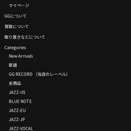
マイページ
商品の発送
GGについて
お支払い方法
買取について
返品
取り置きなどについて
コンディション
Categories
Privacy Policy
New Arrivals
新譜
特定商取引法に基づく表示
GG RECORD （当店のレーベル）
Contact
全商品
JAZZ-US
BLUE NOTE
JAZZ-EU
JAZZ-JP
JAZZ-VOCAL