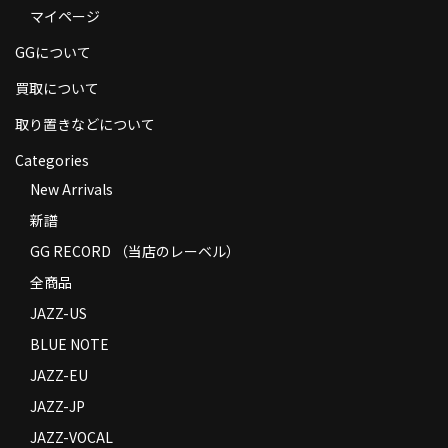
マイページ
商品の発送
GGについて
お支払い方法
買取について
返品
取り置きなどについて
コンディション
Categories
Privacy Policy
New Arrivals
新譜
特定商取引法に基づく表示
GG RECORD （当店のレーベル）
Contact
全商品
JAZZ-US
BLUE NOTE
JAZZ-EU
JAZZ-JP
JAZZ-VOCAL