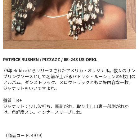
GG RECORD （当店のレーベル）
全商品
JAZZ-US
BLUE NOTE
PATRICE RUSHEN / PIZZAZZ / 6E-243 US ORIG.
JAZZ-EU
79年elektraからリリースされたアメリカ・オリジナル。数々のサン
JAZZ-JP
プリングソースとして名前が上がるパトリシ・ルーシェンの5枚目の
アルバム。ダンストラック、メロウトラックともに好内容な一枚。
ジャケットもいいですよね。
JAZZ-VOCAL
盤質：B+
J-POP
ジャケット：少し波打ち、裏剥がれ、取り出し口裏一部剥がれか
け、角軽度スレ。インナースリーブしわ。
ROCK
FOLK,SSW
（商品コード: 4979）