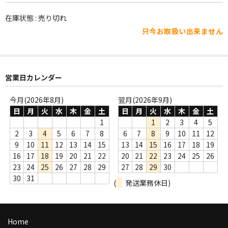
WORLD
在庫状態 : 売り切れ
その他
只今お取扱い出来ません
7INC
レア盤（1万円以上）
営業日カレンダー
Webのみ no.1
今月(2026年8月)
翌月(2026年9月)
Webのみ no.2
日
月
火
水
木
金
土
日
月
火
水
木
金
土
1
1
2
3
4
5
Webのみ no.3
2
3
4
5
6
7
8
6
7
8
9
10
11
12
9
10
11
12
13
14
15
13
14
15
16
17
18
19
Webのみ no.4
16
17
18
19
20
21
22
20
21
22
23
24
25
26
23
24
25
26
27
28
29
27
28
29
30
売り切れ
30
31
(
発送業務休日)
Help
送料
Home