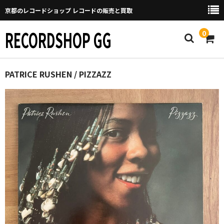
京都のレコードショップ レコードの販売と買取
RECORDSHOP GG
0
Home
PATRICE RUSHEN / PIZZAZZ
マイページ
GGについて
買取について
取り置きなどについて
Categories
New Arrivals
新譜