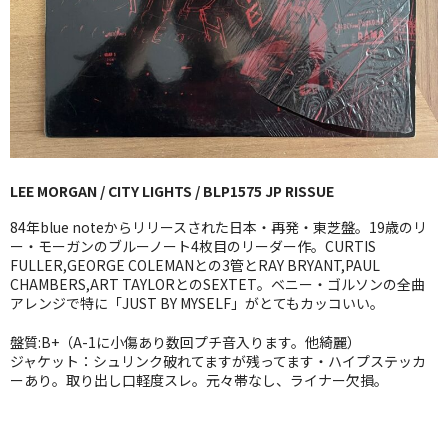
GG RECORD （当店のレーベル）
全商品
JAZZ-US
BLUE NOTE
LEE MORGAN / CITY LIGHTS / BLP1575 JP RISSUE
JAZZ-EU
84年blue noteからリリースされた日本・再発・東芝盤。19歳のリ
JAZZ-JP
ー・モーガンのブルーノート4枚目のリーダー作。CURTIS
FULLER,GEORGE COLEMANとの3管とRAY BRYANT,PAUL
CHAMBERS,ART TAYLORとのSEXTET。ベニー・ゴルソンの全曲
JAZZ-VOCAL
アレンジで特に「JUST BY MYSELF」がとてもカッコいい。
J-POP
盤質:B+（A-1に小傷あり数回プチ音入ります。他綺麗）
ジャケット：シュリンク破れてますが残ってます・ハイプステッカ
ROCK
ーあり。取り出し口軽度スレ。元々帯なし、ライナー欠損。
FOLK,SSW