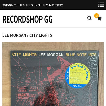
京都のレコードショップ レコードの販売と買取
RECORDSHOP GG
0
Home
LEE MORGAN / CITY LIGHTS
マイページ
GGについて
買取について
取り置きなどについて
Categories
New Arrivals
新譜