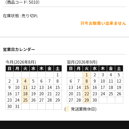
WORLD
（商品コード: 5010）
その他
在庫状態 : 売り切れ
只今お取扱い出来ません
7INC
レア盤（1万円以上）
営業日カレンダー
Webのみ no.1
Webのみ no.2
今月(2026年8月)
翌月(2026年9月)
日
月
火
水
木
金
土
日
月
火
水
木
金
土
Webのみ no.3
1
1
2
3
4
5
2
3
4
5
6
7
8
6
7
8
9
10
11
12
Webのみ no.4
9
10
11
12
13
14
15
13
14
15
16
17
18
19
16
17
18
19
20
21
22
20
21
22
23
24
25
26
売り切れ
23
24
25
26
27
28
29
27
28
29
30
30
31
(
発送業務休日)
Help
送料