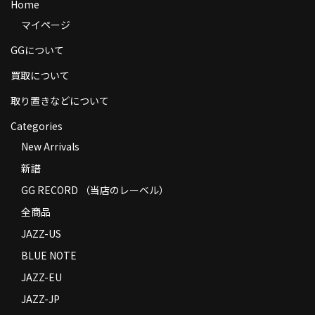
Home
商品の発送
マイページ
お支払い方法
GGについて
返品
買取について
取り置きなどについて
コンディション
Categories
Privacy Policy
New Arrivals
特定商取引法に基づく表示
新譜
GG RECORD （当店のレーベル）
Contact
全商品
JAZZ-US
BLUE NOTE
JAZZ-EU
JAZZ-JP