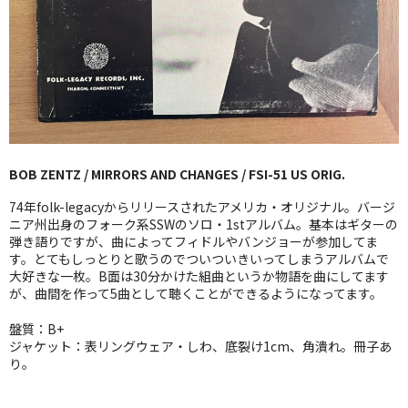
GG RECORD （当店のレーベル）
全商品
JAZZ-US
BLUE NOTE
BOB ZENTZ / MIRRORS AND CHANGES / FSI-51 US ORIG.
JAZZ-EU
74年folk-legacyからリリースされたアメリカ・オリジナル。バージ
JAZZ-JP
ニア州出身のフォーク系SSWのソロ・1stアルバム。基本はギターの
弾き語りですが、曲によってフィドルやバンジョーが参加してま
す。とてもしっとりと歌うのでついついきいってしまうアルバムで
JAZZ-VOCAL
大好きな一枚。B面は30分かけた組曲というか物語を曲にしてます
が、曲間を作って5曲として聴くことができるようになってます。
J-POP
盤質：B+
ROCK
ジャケット：表リングウェア・しわ、底裂け1cm、角潰れ。冊子あ
り。
FOLK,SSW