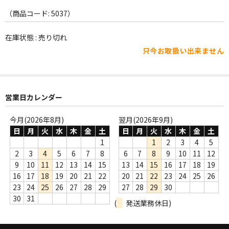
WORLD
（商品コード: 5037）
その他
在庫状態 : 売り切れ
7INC
只今お取扱い出来ません
レア盤（1万円以上）
Webのみ no.1
営業日カレンダー
Webのみ no.2
今月(2026年8月)
翌月(2026年9月)
日
月
火
水
木
金
土
日
月
火
水
木
金
土
Webのみ no.3
1
1
2
3
4
5
Webのみ no.4
2
3
4
5
6
7
8
6
7
8
9
10
11
12
9
10
11
12
13
14
15
13
14
15
16
17
18
19
売り切れ
16
17
18
19
20
21
22
20
21
22
23
24
25
26
23
24
25
26
27
28
29
27
28
29
30
Help
30
31
(
発送業務休日)
送料