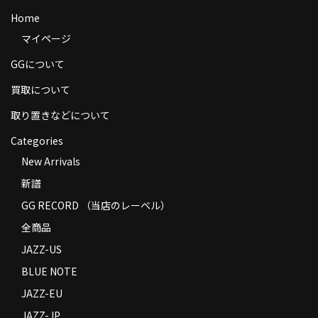
商品の発送
Home
マイページ
お支払い方法
GGについて
返品
買取について
コンディション
取り置きなどについて
Privacy Policy
Categories
New Arrivals
特定商取引法に基づく表示
新譜
Contact
GG RECORD （当店のレーベル）
全商品
JAZZ-US
BLUE NOTE
JAZZ-EU
JAZZ-JP