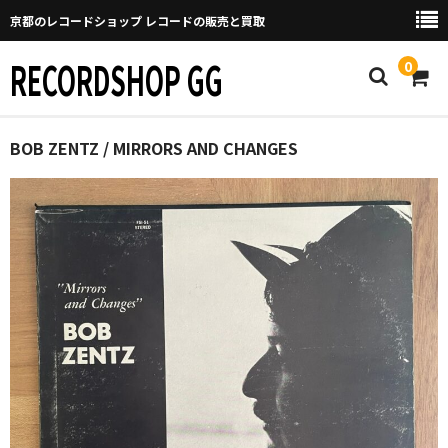
京都のレコードショップ レコードの販売と買取
RECORDSHOP GG
0
Home
BOB ZENTZ / MIRRORS AND CHANGES
マイページ
GGについて
買取について
取り置きなどについて
Categories
New Arrivals
新譜