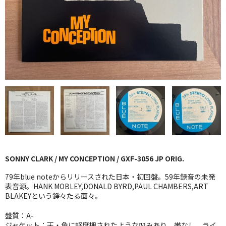
GG RECORD （当店のレーベル）
全商品
JAZZ-US
BLUE NOTE
JAZZ-EU
JAZZ-JP
JAZZ-VOCAL
SONNY CLARK / MY CONCEPTION / GXF-3056 JP ORIG.
J-POP
79年blue noteからリリースされた日本・初回盤。59年録音の未発
ROCK
表音源。HANK MOBLEY,DONALD BYRD,PAUL CHAMBERS,ART
BLAKEYという錚々たる面々。
FOLK,SSW
盤質：A-
ジャケット：天・角に軽度押されたような凹みあり。帯なし、ライ