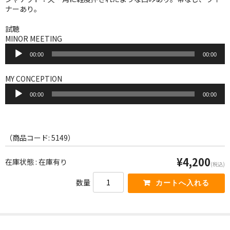
WORLD
ナーあり。
その他
試聴
MINOR MEETING
7INC
音
00:00
00:00
声
レア盤（1万円以上）
プ
レ
MY CONCEPTION
ー
音
Webのみ no.1
ヤ
00:00
00:00
声
ー
プ
Webのみ no.2
レ
ー
Webのみ no.3
ヤ
（商品コード: 5149）
ー
Webのみ no.4
¥4,200
在庫状態 : 在庫有り
(税込)
売り切れ
数量
Help
送料