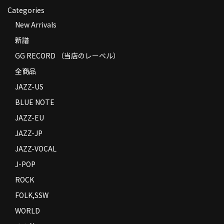
Categories
New Arrivals
新譜
GG RECORD （当店のレーベル）
全商品
JAZZ-US
BLUE NOTE
JAZZ-EU
JAZZ-JP
JAZZ-VOCAL
J-POP
ROCK
FOLK,SSW
WORLD