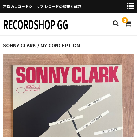
京都のレコードショップ レコードの販売と買取
RECORDSHOP GG
0
Home
SONNY CLARK / MY CONCEPTION
マイページ
GGについて
買取について
取り置きなどについて
Categories
New Arrivals
新譜