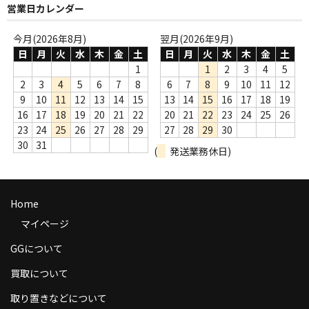
営業日カレンダー
商品の発送
今月(2026年8月)
翌月(2026年9月)
お支払い方法
日
月
火
水
木
金
土
日
月
火
水
木
金
土
1
1
2
3
4
5
返品
2
3
4
5
6
7
8
6
7
8
9
10
11
12
9
10
11
12
13
14
15
13
14
15
16
17
18
19
コンディション
16
17
18
19
20
21
22
20
21
22
23
24
25
26
Privacy Policy
23
24
25
26
27
28
29
27
28
29
30
30
31
(
発送業務休日)
特定商取引法に基づく表示
Contact
Home
マイページ
GGについて
買取について
取り置きなどについて