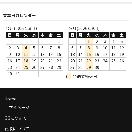
商品の発送
営業日カレンダー
お支払い方法
今月(2026年8月)
翌月(2026年9月)
返品
日
月
火
水
木
金
土
日
月
火
水
木
金
土
1
1
2
3
4
5
コンディション
2
3
4
5
6
7
8
6
7
8
9
10
11
12
9
10
11
12
13
14
15
13
14
15
16
17
18
19
Privacy Policy
16
17
18
19
20
21
22
20
21
22
23
24
25
26
23
24
25
26
27
28
29
27
28
29
30
特定商取引法に基づく表示
30
31
(
発送業務休日)
Contact
Home
マイページ
GGについて
買取について