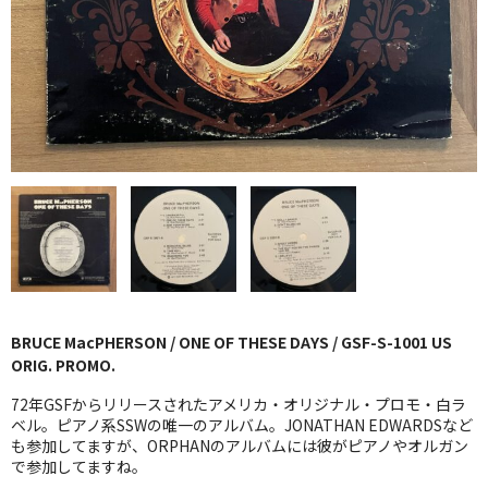
GG RECORD （当店のレーベル）
全商品
JAZZ-US
BLUE NOTE
JAZZ-EU
JAZZ-JP
JAZZ-VOCAL
BRUCE MacPHERSON / ONE OF THESE DAYS / GSF-S-1001 US
J-POP
ORIG. PROMO.
ROCK
72年GSFからリリースされたアメリカ・オリジナル・プロモ・白ラ
ベル。ピアノ系SSWの唯一のアルバム。JONATHAN EDWARDSなど
も参加してますが、ORPHANのアルバムには彼がピアノやオルガン
FOLK,SSW
で参加してますね。