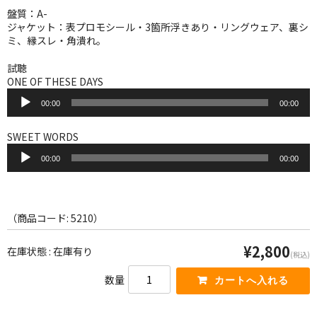
WORLD
盤質：A-
ジャケット：表プロモシール・3箇所浮きあり・リングウェア、裏シ
その他
ミ、縁スレ・角潰れ。
7INC
試聴
ONE OF THESE DAYS
レア盤（1万円以上）
音
00:00
00:00
声
プ
Webのみ no.1
レ
SWEET WORDS
ー
音
Webのみ no.2
ヤ
00:00
00:00
声
ー
プ
Webのみ no.3
レ
ー
Webのみ no.4
ヤ
（商品コード: 5210）
ー
売り切れ
¥2,800
在庫状態 : 在庫有り
(税込)
Help
数量
送料