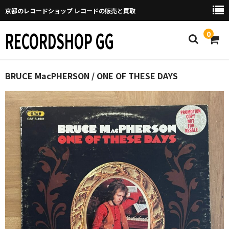
京都のレコードショップ レコードの販売と買取
RECORDSHOP GG
0
Home
BRUCE MacPHERSON / ONE OF THESE DAYS
マイページ
GGについて
買取について
取り置きなどについて
Categories
New Arrivals
新譜