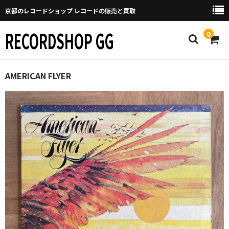
京都のレコードショップ レコードの販売と買取
RECORDSHOP GG
0
Home
AMERICAN FLYER
マイページ
GGについて
買取について
取り置きなどについて
Categories
New Arrivals
新譜