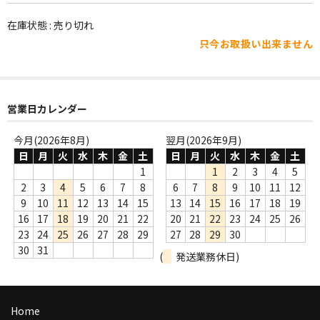
WORLD
在庫状態 : 売り切れ
その他
只今お取扱い出来ません
7INC
レア盤（1万円以上）
営業日カレンダー
Webのみ no.1
今月(2026年8月)
翌月(2026年9月)
Webのみ no.2
日
月
火
水
木
金
土
日
月
火
水
木
金
土
1
1
2
3
4
5
Webのみ no.3
2
3
4
5
6
7
8
6
7
8
9
10
11
12
9
10
11
12
13
14
15
13
14
15
16
17
18
19
Webのみ no.4
16
17
18
19
20
21
22
20
21
22
23
24
25
26
23
24
25
26
27
28
29
27
28
29
30
売り切れ
30
31
(
発送業務休日)
Help
送料
Home