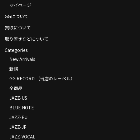
マイページ
商品の発送
GGについて
お支払い方法
買取について
返品
取り置きなどについて
コンディション
Categories
Privacy Policy
New Arrivals
新譜
特定商取引法に基づく表示
GG RECORD （当店のレーベル）
Contact
全商品
JAZZ-US
BLUE NOTE
JAZZ-EU
JAZZ-JP
JAZZ-VOCAL