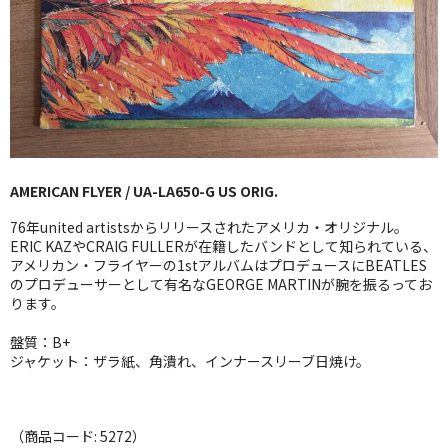
GG RECORD （当店のレーベル）
全商品
JAZZ-US
BLUE NOTE
AMERICAN FLYER / UA-LA650-G US ORIG.
JAZZ-EU
76年united artistsからリリースされたアメリカ・オリジナル。
JAZZ-JP
ERIC KAZやCRAIG FULLERが在籍したバンドとして知られている、
アメリカン・フライヤーの1stアルバムはプロデュースにBEATLES
のプロデューサーとして有名なGEORGE MARTINが腕を振るってお
JAZZ-VOCAL
ります。
J-POP
盤質：B+
ジャケット：ザラ紙、角潰れ、インナースリーブ日焼け。
ROCK
FOLK,SSW
（商品コード: 5272）