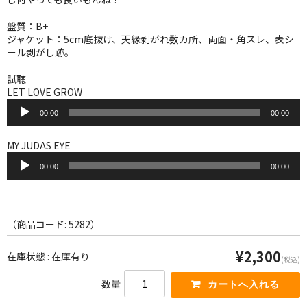
WORLD
盤質：B+
その他
ジャケット：5cm底抜け、天縁剥がれ数カ所、両面・角スレ、表シ
ール剥がし跡。
7INC
試聴
レア盤（1万円以上）
LET LOVE GROW
音
00:00
00:00
声
Webのみ no.1
プ
レ
MY JUDAS EYE
Webのみ no.2
ー
音
ヤ
00:00
00:00
声
Webのみ no.3
ー
プ
レ
Webのみ no.4
ー
ヤ
（商品コード: 5282）
売り切れ
ー
¥2,300
在庫状態 : 在庫有り
(税込)
Help
数量
送料