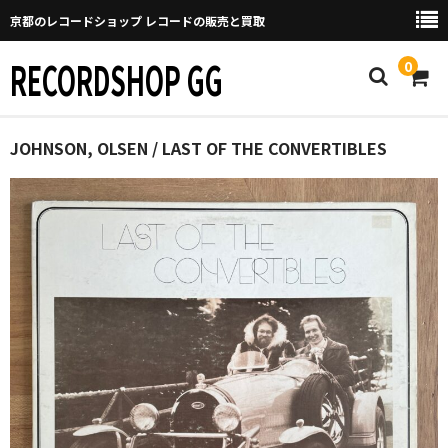
京都のレコードショップ レコードの販売と買取
RECORDSHOP GG
0
Home
JOHNSON, OLSEN / LAST OF THE CONVERTIBLES
マイページ
GGについて
買取について
取り置きなどについて
Categories
New Arrivals
新譜