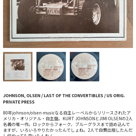
GG RECORD （当店のレーベル）
全商品
JAZZ-US
BLUE NOTE
JAZZ-EU
JAZZ-JP
JAZZ-VOCAL
JOHNSON, OLSEN / LAST OF THE CONVERTIBLES / US ORIG.
J-POP
PRIVATE PRESS
ROCK
80年johnson/olsen musicなる自主レーベルからリリースされたア
メリカ・オリジナル・自主盤。KURT JOHNSONとJIMI OLSENの2人
名義の唯一作。ロックからフォーク、ブルーグラスまで詰め込んで
FOLK,SSW
ますが、いろいろやりたかったんでしょね。2人で自費出版したんだ
し何やっても良いもんね！