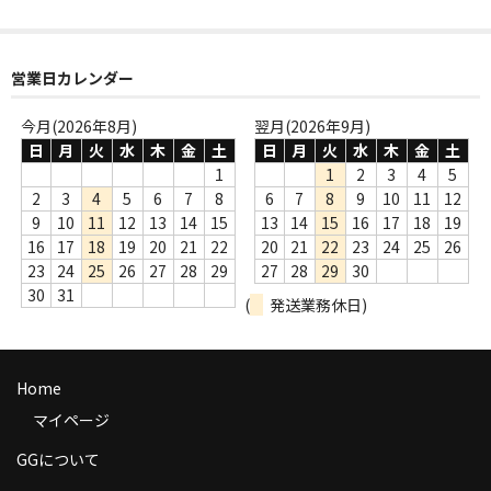
商品の発送
お支払い方法
営業日カレンダー
返品
今月(2026年8月)
翌月(2026年9月)
日
月
火
水
木
金
土
日
月
火
水
木
金
土
コンディション
1
1
2
3
4
5
2
3
4
5
6
7
8
6
7
8
9
10
11
12
Privacy Policy
9
10
11
12
13
14
15
13
14
15
16
17
18
19
16
17
18
19
20
21
22
20
21
22
23
24
25
26
特定商取引法に基づく表示
23
24
25
26
27
28
29
27
28
29
30
30
31
Contact
(
発送業務休日)
Home
マイページ
GGについて