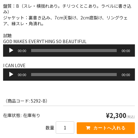
WORLD
盤質：B（スレ・横揺れあり。チリつくとこあり。ラベルに書き込
み）
その他
ジャケット：裏書き込み、7cm天裂け、2cm底裂け、リングウェ
ア、縁スレ・角潰れ。
7INC
試聴
レア盤（1万円以上）
GOD MAKES EVERYTHING SO BEAUTIFUL
音
00:00
00:00
声
Webのみ no.1
プ
レ
I CAN LOVE
Webのみ no.2
ー
音
ヤ
00:00
00:00
声
Webのみ no.3
ー
プ
レ
Webのみ no.4
ー
ヤ
（商品コード: 5292-B）
売り切れ
ー
¥2,300
在庫状態 : 在庫有り
(税込)
Help
数量
送料