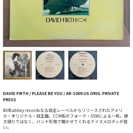
GG RECORD （当店のレーベル）
全商品
JAZZ-US
BLUE NOTE
JAZZ-EU
JAZZ-JP
JAZZ-VOCAL
DAVID FIRTH / PLEASE BE YOU / AR-1009 US ORIG. PRIVATE
J-POP
PRESS
ROCK
80年abbey recordsなる自主レーベルからリリースされたアメリ
カ・オリジナル・自主盤。CCM系のフォーク・SSWによる一枚。弾
き語りではなく、バンド形態で聴かせてくれるナイスメロディが良
FOLK,SSW
い。