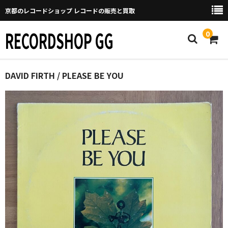
京都のレコードショップ レコードの販売と買取
RECORDSHOP GG
0
Home
DAVID FIRTH / PLEASE BE YOU
マイページ
GGについて
買取について
取り置きなどについて
Categories
New Arrivals
新譜