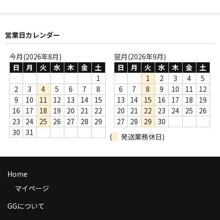
商品の発送
お支払い方法
営業日カレンダー
返品
今月(2026年8月)
翌月(2026年9月)
日
月
火
水
木
金
土
日
月
火
水
木
金
土
コンディション
1
1
2
3
4
5
2
3
4
5
6
7
8
6
7
8
9
10
11
12
Privacy Policy
9
10
11
12
13
14
15
13
14
15
16
17
18
19
16
17
18
19
20
21
22
20
21
22
23
24
25
26
特定商取引法に基づく表示
23
24
25
26
27
28
29
27
28
29
30
30
31
Contact
(
発送業務休日)
Home
マイページ
GGについて