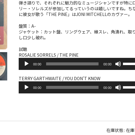
弾き語りで、それぞれに魅力的なミュージシャンですが特に
リー・ソレルズが参加してるっていうのは嬉しいですね。ち
に彼女が歌う「THE PINE」はJONI MITCHELLのカヴァー。
盤質：A-
ジャケット：カット盤、リングウェア、縁スレ、角潰れ、取
し口少し破れ。
試聴
ROSALIE SORRELS / THE PINE
音
ボ
00:00
00:00
声
リ
プ
ュ
レ
ー
TERRY GARTHWAITE / YOU DON’T KNOW
ー
音
ム
ボ
ヤ
00:00
00:00
声
調
リ
ー
プ
節
ュ
レ
に
ー
ー
は
ム
ヤ
上
調
ー
下
節
矢
に
印
在庫状態 : 在
は
キ