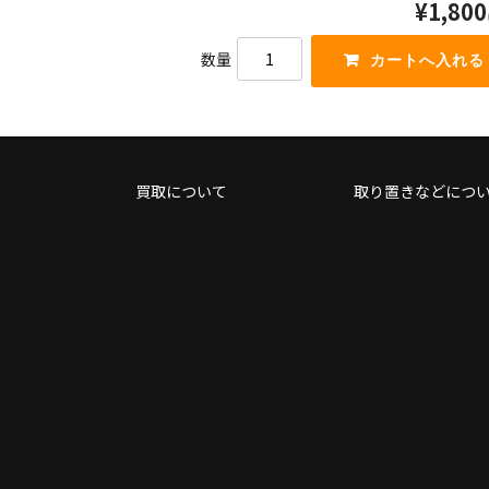
上
¥1,800
ー
下
を
矢
数量
使
印
っ
キ
て
ー
く
を
だ
使
さ
っ
い。
て
買取について
取り置きなどにつ
く
だ
さ
い。