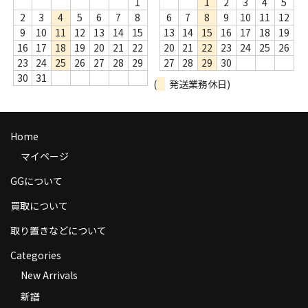
1
1
2
3
4
5
商品の発送
2
3
4
5
6
7
8
6
7
8
9
10
11
12
9
10
11
12
13
14
15
13
14
15
16
17
18
19
お支払い方法
16
17
18
19
20
21
22
20
21
22
23
24
25
26
23
24
25
26
27
28
29
27
28
29
30
返品
30
31
(
発送業務休日)
コンディション
Privacy Policy
Home
マイページ
特定商取引法に基づく表示
GGについて
Contact
買取について
取り置きなどについて
Categories
New Arrivals
新譜