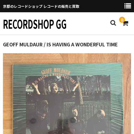
京都のレコードショップ レコードの販売と買取
RECORDSHOP GG
0
Home
GEOFF MULDAUR / IS HAVING A WONDERFUL TIME
マイページ
GGについて
買取について
取り置きなどについて
Categories
New Arrivals
新譜