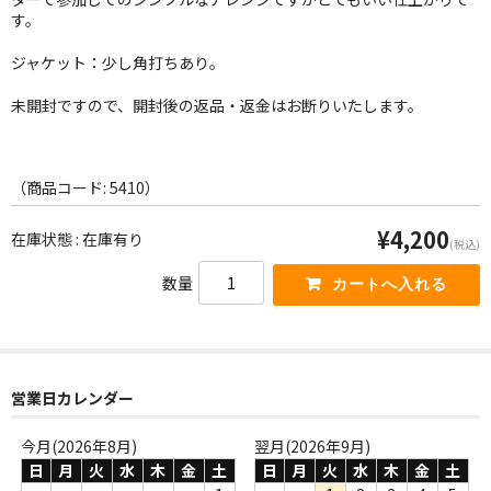
WORLD
す。
その他
ジャケット：少し角打ちあり。
7INC
未開封ですので、開封後の返品・返金はお断りいたします。
レア盤（1万円以上）
（商品コード: 5410）
Webのみ no.1
¥4,200
Webのみ no.2
在庫状態 : 在庫有り
(税込)
Webのみ no.3
数量
Webのみ no.4
売り切れ
営業日カレンダー
Help
今月(2026年8月)
翌月(2026年9月)
送料
日
月
火
水
木
金
土
日
月
火
水
木
金
土