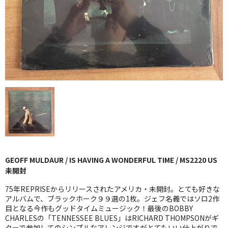
GG RECORD （当店のレーベル）
全商品
JAZZ-US
BLUE NOTE
JAZZ-EU
JAZZ-JP
JAZZ-VOCAL
GEOFF MULDAUR / IS HAVING A WONDERFUL TIME / MS2220 US
J-POP
未開封
ROCK
75年REPRISEからリリースされたアメリカ・未開封。とても好きな
アルバムで、ブラックホーク９９選の1枚。ジェフ名義ではソロ2作
目となる今作もグッドタイムミュージック！最後のBOBBY
FOLK,SSW
CHARLESの「TENNESSEE BLUES」はRICHARD THOMPSONがギ
ターで参加してのシンプルなアレンジですがとてもいい仕上がりで