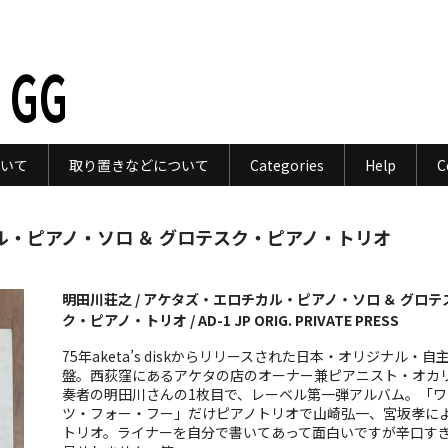
 GG
いて
取り置きなどについて
Categories
Help
C
カル・ピアノ・ソロ ＆ グロテスク・ピアノ・トリオ
明田川荘之 / アケタズ・エロチカル・ピアノ・ソロ ＆ グロテ
ク・ピアノ・トリオ / AD-1 JP ORIG. PRIVATE PRESS
75年aketa’s diskからリリースされた日本・オリジナル・自
盤。西荻窪にあるアケタの店のオーナー兼ピアニスト・オカ
奏者の明田川さんの1枚目で、レーベル第一弾アルバム。「ワ
ツ・フォー・フー」だけピアノトリオで山崎弘一、宮坂孝に
トリオ。ライナーを自分で書いてあって面白いですが辛口す