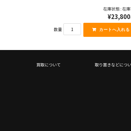
使
印
在庫状態 : 在
っ
キ
¥23,800
て
ー
く
を
だ
使
数量
さ
っ
い。
て
く
だ
さ
い。
買取について
取り置きなどにつ