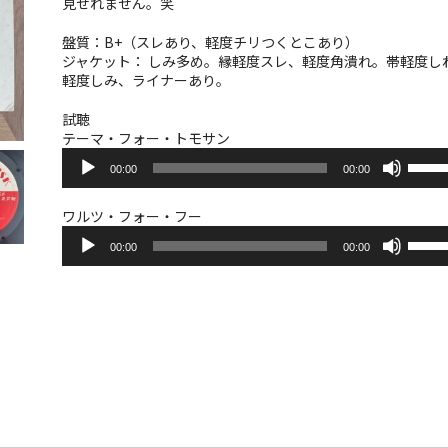
見せれません。笑
盤質：B+（スレあり、軽度チリつくとこあり）
ジャケット： しみ多め。縁軽度スレ、軽度角潰れ。帯軽度し
軽度しみ、ライナーあり。
試聴
テーマ・フォー・トモサン
音
ボ
00:00
00:00
声
リ
プ
ュ
レ
ー
ワルツ・フォー・フー
ー
音
ム
ボ
ヤ
00:00
00:00
声
調
リ
ー
プ
節
ュ
レ
に
ー
ー
は
ム
ヤ
上
調
ー
下
節
矢
に
印
は
キ
上
ー
下
を
矢