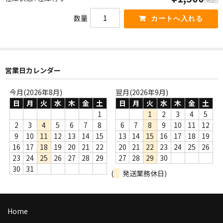
(税込)
商品の発送
数量
お支払い方法
返品
営業日カレンダー
コンディション
今月(2026年8月)
翌月(2026年9月)
Privacy Policy
日
月
火
水
木
金
土
日
月
火
水
木
金
土
特定商取引法に基づく表示
1
1
2
3
4
5
2
3
4
5
6
7
8
6
7
8
9
10
11
12
Contact
9
10
11
12
13
14
15
13
14
15
16
17
18
19
16
17
18
19
20
21
22
20
21
22
23
24
25
26
23
24
25
26
27
28
29
27
28
29
30
30
31
(
発送業務休日)
Home