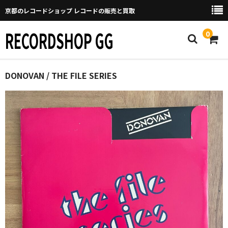
京都のレコードショップ レコードの販売と買取
RECORDSHOP GG
0
Home
DONOVAN / THE FILE SERIES
マイページ
GGについて
買取について
取り置きなどについて
Categories
New Arrivals
新譜