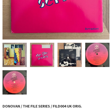
GG RECORD （当店のレーベル）
全商品
JAZZ-US
BLUE NOTE
JAZZ-EU
JAZZ-JP
JAZZ-VOCAL
J-POP
ROCK
FOLK,SSW
DONOVAN / THE FILE SERIES / FILD004 UK ORIG.