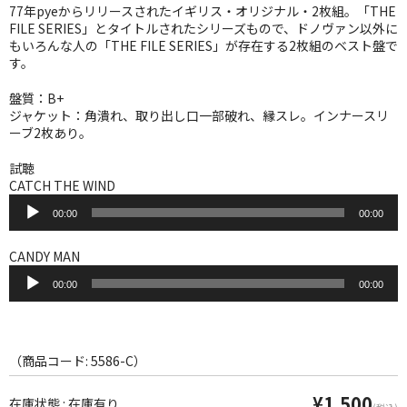
WORLD
77年pyeからリリースされたイギリス・オリジナル・2枚組。「THE
FILE SERIES」とタイトルされたシリーズもので、ドノヴァン以外に
その他
もいろんな人の「THE FILE SERIES」が存在する2枚組のベスト盤で
す。
7INC
盤質：B+
ジャケット：角潰れ、取り出し口一部破れ、縁スレ。インナースリ
レア盤（1万円以上）
ーブ2枚あり。
Webのみ no.1
試聴
CATCH THE WIND
Webのみ no.2
音
00:00
00:00
声
Webのみ no.3
プ
レ
CANDY MAN
ー
Webのみ no.4
音
ヤ
00:00
00:00
声
ー
プ
売り切れ
レ
ー
Help
ヤ
（商品コード: 5586-C）
ー
送料
¥1,500
在庫状態 : 在庫有り