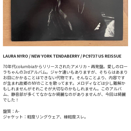
GG RECORD （当店のレーベル）
全商品
JAZZ-US
BLUE NOTE
LAURA NYRO / NEW YORK TENDABERRY / PC9737 US REISSUE
JAZZ-EU
70年代columbiaからリリースされたアメリカ・再発盤。愛しのロー
JAZZ-JP
ラちゃんの3rdアルバム。ジャケ違いもありますが、そちらはあまり
お目にかかることはできない代物です。そんなことより、内容です
が生まれ故郷のNYのことを歌ってます。メロディなどは少し難解か
JAZZ-VOCAL
もしれませんがそれこそが大切なのかもしれません。このアルバ
ム、静音部が多くてなかなか綺麗なのがありませんが、今回は綺麗
J-POP
でした！
ROCK
盤質：A-
ジャケット：軽度リングウェア、縁軽度スレ。
FOLK,SSW