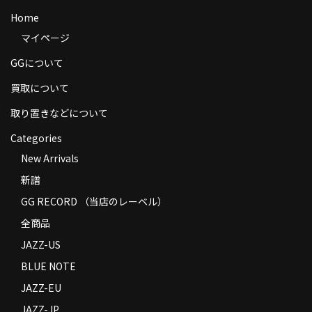
商品の発送
Home
マイページ
お支払い方法
GGについて
返品
買取について
コンディション
取り置きなどについて
Privacy Policy
Categories
New Arrivals
特定商取引法に基づく表示
新譜
Contact
GG RECORD （当店のレーベル）
全商品
JAZZ-US
BLUE NOTE
JAZZ-EU
JAZZ-JP