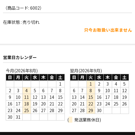
WORLD
（商品コード: 6002）
その他
在庫状態 : 売り切れ
7INC
只今お取扱い出来ません
レア盤（1万円以上）
Webのみ no.1
営業日カレンダー
Webのみ no.2
今月(2026年8月)
翌月(2026年9月)
日
月
火
水
木
金
土
日
月
火
水
木
金
土
Webのみ no.3
1
1
2
3
4
5
Webのみ no.4
2
3
4
5
6
7
8
6
7
8
9
10
11
12
9
10
11
12
13
14
15
13
14
15
16
17
18
19
売り切れ
16
17
18
19
20
21
22
20
21
22
23
24
25
26
23
24
25
26
27
28
29
27
28
29
30
Help
30
31
(
発送業務休日)
送料