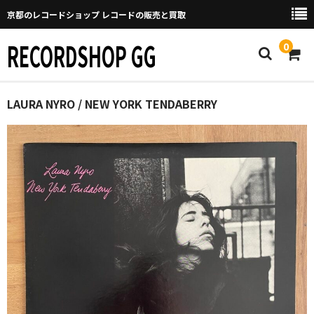
京都のレコードショップ レコードの販売と買取
RECORDSHOP GG
0
Home
LAURA NYRO / NEW YORK TENDABERRY
マイページ
GGについて
買取について
取り置きなどについて
Categories
New Arrivals
新譜