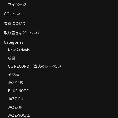
マイページ
商品の発送
GGについて
お支払い方法
買取について
返品
取り置きなどについて
コンディション
Categories
Privacy Policy
New Arrivals
新譜
特定商取引法に基づく表示
GG RECORD （当店のレーベル）
Contact
全商品
JAZZ-US
BLUE NOTE
JAZZ-EU
JAZZ-JP
JAZZ-VOCAL