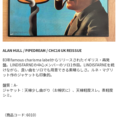
GG RECORD （当店のレーベル）
全商品
JAZZ-US
BLUE NOTE
ALAN HULL / PIPEDREAM / CHC16 UK REISSUE
JAZZ-EU
83年famous charisma labelからリリースされたイギリス・再発
JAZZ-JP
盤。LINDISFARNEの中心メンバーのソロ1作目。LINDISFARNEを続
けながら、良い曲をソロでも用意できる素晴らしさ。ルネ・マグリ
ット作のジャケットも印象的。
JAZZ-VOCAL
盤質：A-
J-POP
ジャケット：天縁少し曲がり（お椀状に）、天縁軽度スレ。表軽度
シミ。
ROCK
FOLK,SSW
（商品コード: 6010）