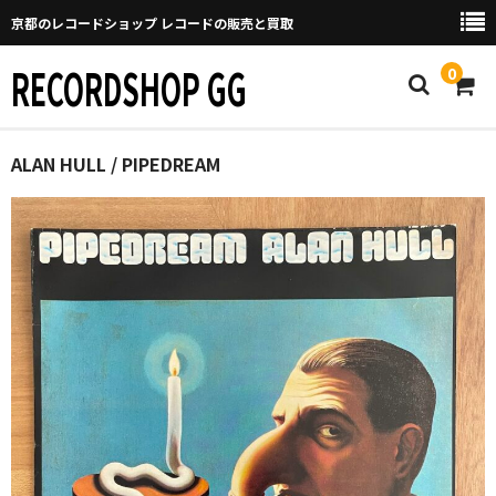
京都のレコードショップ レコードの販売と買取
RECORDSHOP GG
0
Home
ALAN HULL / PIPEDREAM
マイページ
GGについて
買取について
取り置きなどについて
Categories
New Arrivals
新譜