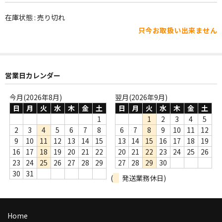
WORLD
在庫状態 : 売り切れ
その他
只今お取扱い出来ません
7INC
レア盤（1万円以上）
営業日カレンダー
Webのみ no.1
今月(2026年8月)
翌月(2026年9月)
Webのみ no.2
日
月
火
水
木
金
土
日
月
火
水
木
金
土
1
1
2
3
4
5
Webのみ no.3
2
3
4
5
6
7
8
6
7
8
9
10
11
12
9
10
11
12
13
14
15
13
14
15
16
17
18
19
Webのみ no.4
16
17
18
19
20
21
22
20
21
22
23
24
25
26
23
24
25
26
27
28
29
27
28
29
30
売り切れ
30
31
(
発送業務休日)
Help
送料
Home