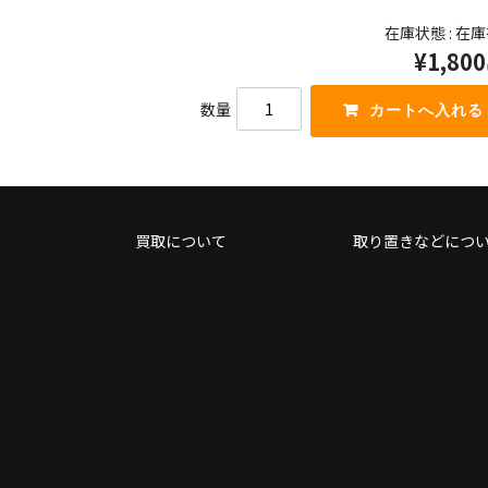
て
ー
在庫状態 : 在
く
を
¥1,800
だ
使
さ
っ
い。
て
数量
く
だ
さ
い。
買取について
取り置きなどにつ