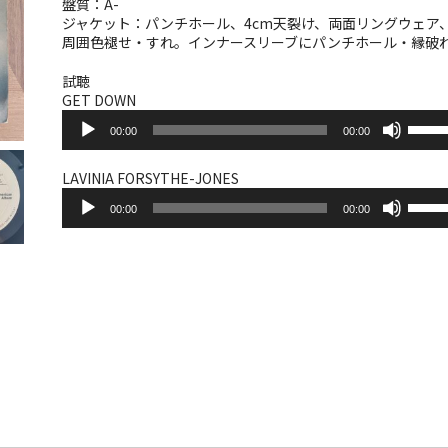
盤質：A-
ジャケット：パンチホール、4cm天裂け、両面リングウェア
周囲色褪せ・すれ。インナースリーブにパンチホール・縁破
試聴
GET DOWN
音
ボ
00:00
00:00
声
リ
プ
ュ
レ
ー
LAVINIA FORSYTHE-JONES
ー
音
ム
ボ
ヤ
00:00
00:00
声
調
リ
ー
プ
節
ュ
レ
に
ー
ー
は
ム
ヤ
上
調
ー
下
節
矢
に
印
は
キ
上
ー
下
を
矢
使
印
っ
キ