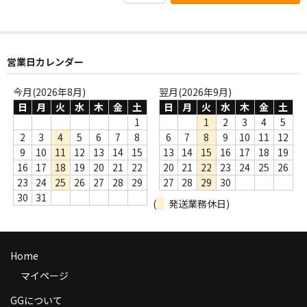
商品の発送
お支払い方法
営業日カレンダー
返品
今月(2026年8月)
翌月(2026年9月)
コンディション
日
月
火
水
木
金
土
日
月
火
水
木
金
土
1
1
2
3
4
5
Privacy Policy
2
3
4
5
6
7
8
6
7
8
9
10
11
12
9
10
11
12
13
14
15
13
14
15
16
17
18
19
特定商取引法に基づく表示
16
17
18
19
20
21
22
20
21
22
23
24
25
26
23
24
25
26
27
28
29
27
28
29
30
Contact
30
31
(
発送業務休日)
Home
マイページ
GGについて