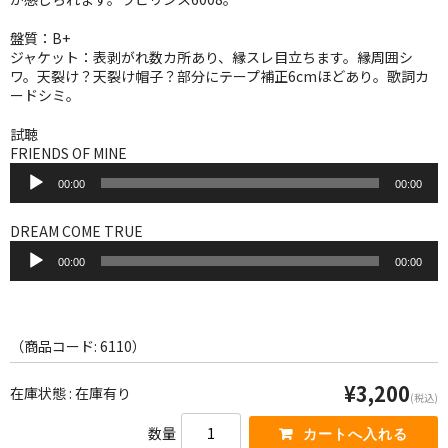
WORLD
盤質：B+
その他
ジャケット：表剥がれ数カ所あり、縁スレ目立ちます。縁周囲シ
ワ。天裂け？天裂け帽子？部分にテープ補正6cmほどあり。歌詞カ
7INC
ードシミ。
レア盤（1万円以上）
試聴
FRIENDS OF MINE
音
Webのみ no.1
00:00
00:00
声
プ
Webのみ no.2
レ
DREAM COME TRUE
ー
音
Webのみ no.3
ヤ
00:00
00:00
声
ー
プ
Webのみ no.4
レ
ー
売り切れ
ヤ
（商品コード: 6110）
ー
Help
¥3,200
在庫状態 : 在庫有り
(税込)
送料
数量