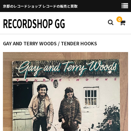
京都のレコードショップ レコードの販売と買取
RECORDSHOP GG
0
Home
GAY AND TERRY WOODS / TENDER HOOKS
マイページ
GGについて
買取について
取り置きなどについて
Categories
New Arrivals
新譜