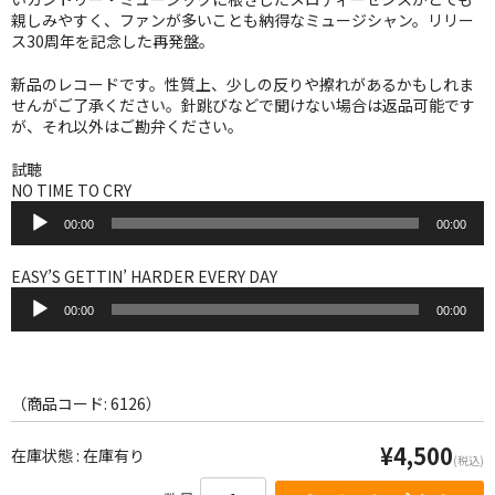
WORLD
親しみやすく、ファンが多いことも納得なミュージシャン。リリー
ス30周年を記念した再発盤。
その他
新品のレコードです。性質上、少しの反りや擦れがあるかもしれま
7INC
せんがご了承ください。針跳びなどで聞けない場合は返品可能です
が、それ以外はご勘弁ください。
レア盤（1万円以上）
試聴
NO TIME TO CRY
Webのみ no.1
音
00:00
00:00
声
Webのみ no.2
プ
レ
EASY’S GETTIN’ HARDER EVERY DAY
Webのみ no.3
ー
音
ヤ
00:00
00:00
声
Webのみ no.4
ー
プ
レ
売り切れ
ー
ヤ
（商品コード: 6126）
ー
Help
¥4,500
在庫状態 : 在庫有り
(税込)
送料