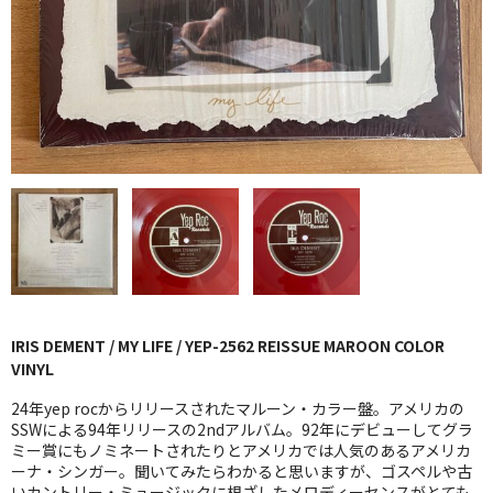
GG RECORD （当店のレーベル）
全商品
JAZZ-US
BLUE NOTE
JAZZ-EU
JAZZ-JP
JAZZ-VOCAL
IRIS DEMENT / MY LIFE / YEP-2562 REISSUE MAROON COLOR
J-POP
VINYL
ROCK
24年yep rocからリリースされたマルーン・カラー盤。アメリカの
SSWによる94年リリースの2ndアルバム。92年にデビューしてグラ
ミー賞にもノミネートされたりとアメリカでは人気のあるアメリカ
FOLK,SSW
ーナ・シンガー。聞いてみたらわかると思いますが、ゴスペルや古
いカントリー・ミュージックに根ざしたメロディーセンスがとても