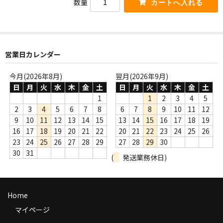
数量
商品の発送
お支払い方法
返品
営業日カレンダー
コンディション
今月(2026年8月)
翌月(2026年9月)
日
月
火
水
木
金
土
日
月
火
水
木
金
土
Privacy Policy
1
1
2
3
4
5
2
3
4
5
6
7
8
6
7
8
9
10
11
12
特定商取引法に基づく表示
9
10
11
12
13
14
15
13
14
15
16
17
18
19
16
17
18
19
20
21
22
20
21
22
23
24
25
26
Contact
23
24
25
26
27
28
29
27
28
29
30
30
31
(
発送業務休日)
Home
マイページ