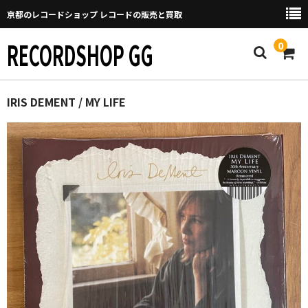
京都のレコードショップ レコードの販売と買取
RECORDSHOP GG
0
Home
IRIS DEMENT / MY LIFE
マイページ
GGについて
買取について
取り置きなどについて
Categories
New Arrivals
新譜