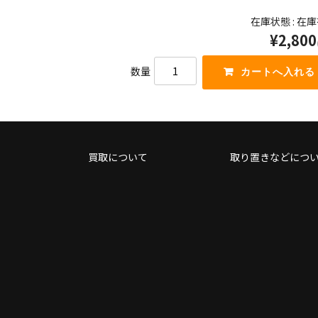
く
を
在庫状態 : 在
だ
使
さ
¥2,800
っ
い。
て
く
数量
だ
さ
い。
買取について
取り置きなどにつ