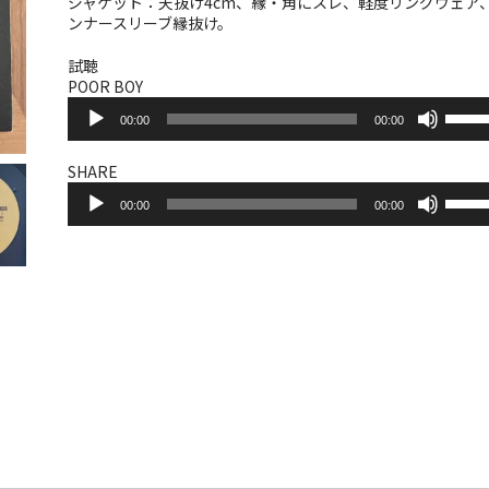
ジャケット：天抜け4cm、縁・角にスレ、軽度リングウェア
ンナースリーブ縁抜け。
試聴
POOR BOY
音
ボ
00:00
00:00
声
リ
プ
ュ
レ
ー
SHARE
ー
音
ム
ボ
ヤ
00:00
00:00
声
調
リ
ー
プ
節
ュ
レ
に
ー
ー
は
ム
ヤ
上
調
ー
下
節
矢
に
印
は
キ
上
ー
下
を
矢
使
印
っ
キ
て
ー