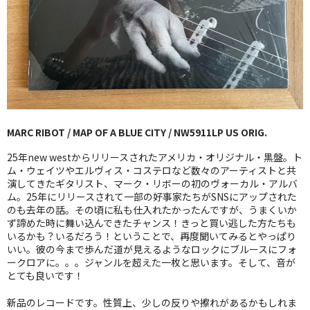
GG RECORD （当店のレーベル）
全商品
JAZZ-US
BLUE NOTE
MARC RIBOT / MAP OF A BLUE CITY / NW5911LP US ORIG.
JAZZ-EU
25年new westからリリースされたアメリカ・オリジナル・黒盤。ト
JAZZ-JP
ム・ウェイツやエルヴィス・コステロなど数々のアーティストと共
演してきたギタリスト、マーク・リボーの初のヴォーカル・アルバ
ム。25年にリリースされて一部の好事家たちがSNSにアップされた
JAZZ-VOCAL
のも去年の話。その頃に私も仕入れたかったんですが、うまくいか
ず諦めた時に舞い込んできたチャンス！きっと買い逃した方たちも
J-POP
いるかも？いるだろう！ということで、再度聞いてみるとやっぱり
いい。彼の今まで歩んだ道が見えるようなロックにブルースにフォ
ROCK
ークロアに。。。ジャンルを超えた一枚と思います。そして、音が
とても良いです！
FOLK,SSW
新品のレコードです。性質上、少しの反りや擦れがあるかもしれま