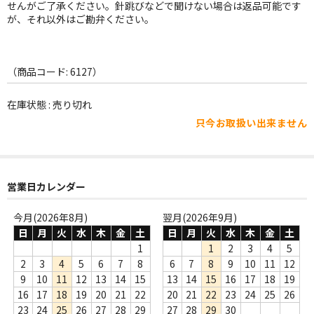
WORLD
せんがご了承ください。針跳びなどで聞けない場合は返品可能です
が、それ以外はご勘弁ください。
その他
7INC
（商品コード: 6127）
レア盤（1万円以上）
在庫状態 : 売り切れ
Webのみ no.1
只今お取扱い出来ません
Webのみ no.2
Webのみ no.3
営業日カレンダー
Webのみ no.4
今月(2026年8月)
翌月(2026年9月)
日
月
火
水
木
金
土
日
月
火
水
木
金
土
売り切れ
1
1
2
3
4
5
2
3
4
5
6
7
8
6
7
8
9
10
11
12
Help
9
10
11
12
13
14
15
13
14
15
16
17
18
19
16
17
18
19
20
21
22
20
21
22
23
24
25
26
送料
23
24
25
26
27
28
29
27
28
29
30