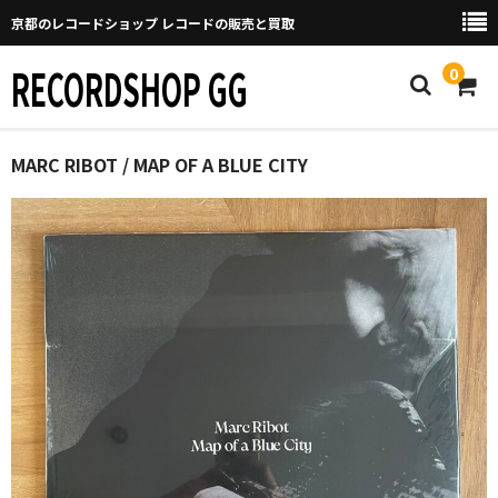
京都のレコードショップ レコードの販売と買取
RECORDSHOP GG
0
Home
MARC RIBOT / MAP OF A BLUE CITY
マイページ
GGについて
買取について
取り置きなどについて
Categories
New Arrivals
新譜