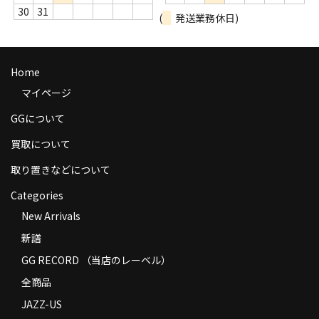
30
31
商品の発送
(
発送業務休日)
お支払い方法
Home
返品
マイページ
コンディション
GGについて
Privacy Policy
買取について
特定商取引法に基づく表示
取り置きなどについて
Contact
Categories
New Arrivals
新譜
GG RECORD （当店のレーベル）
全商品
JAZZ-US