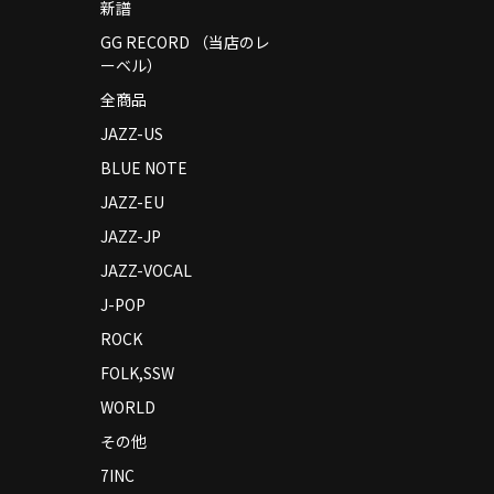
新譜
GG RECORD （当店のレ
ーベル）
全商品
JAZZ-US
BLUE NOTE
JAZZ-EU
JAZZ-JP
JAZZ-VOCAL
J-POP
ROCK
FOLK,SSW
WORLD
その他
7INC