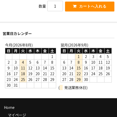
商品の発送
数量
お支払い方法
返品
営業日カレンダー
コンディション
今月(2026年8月)
翌月(2026年9月)
Privacy Policy
日
月
火
水
木
金
土
日
月
火
水
木
金
土
1
1
2
3
4
5
特定商取引法に基づく表示
2
3
4
5
6
7
8
6
7
8
9
10
11
12
9
10
11
12
13
14
15
13
14
15
16
17
18
19
Contact
16
17
18
19
20
21
22
20
21
22
23
24
25
26
23
24
25
26
27
28
29
27
28
29
30
30
31
(
発送業務休日)
Home
マイページ