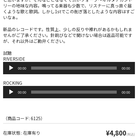
WORLD
リーの地味な内容。鳴ってる楽器も少数で、リスナーに真っ直ぐ届
くような歌と歌詞。しかし1stでこの削ぎ落としたような内容はすご
その他
いなぁ。
7INC
新品のレコードです。性質上、少しの反りや擦れがあるかもしれま
せんがご了承ください。針跳びなどで聞けない場合は返品可能です
レア盤（1万円以上）
が、それ以外はご勘弁ください。
試聴
Webのみ no.1
RIVERSIDE
音
Webのみ no.2
00:00
00:00
声
プ
Webのみ no.3
レ
ROCKING
ー
音
Webのみ no.4
ヤ
00:00
00:00
声
ー
プ
売り切れ
レ
ー
ヤ
Help
（商品コード: 6125）
ー
送料
¥4,800
在庫状態 : 在庫有り
(税込)