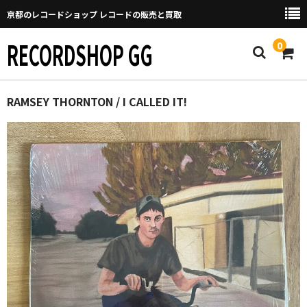
京都のレコードショップ レコードの販売と買取
RECORDSHOP GG
0
Home
RAMSEY THORNTON / I CALLED IT!
マイページ
GGについて
買取について
取り置きなどについて
Categories
New Arrivals
新譜