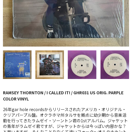
GG RECORD （当店のレーベル）
全商品
JAZZ-US
BLUE NOTE
JAZZ-EU
JAZZ-JP
JAZZ-VOCAL
RAMSEY THORNTON / I CALLED IT! / GHR031 US ORIG. PARPLE
J-POP
COLOR VINYL
ROCK
26年gar hole recordsからリリースされたアメリカ・オリジナル・
クリアパープル盤。オクラホマ州タルサを拠点に幼少期から音楽活
動を行ってきたラムゼイ・ソーントン君の1stアルバム。ジャケット
FOLK,SSW
の青年がラムゼイ君ですが、ジャケットからは今っぽい内容かな？
と思いますが、そんなことななくて渋いフォーク〜オルタナカント