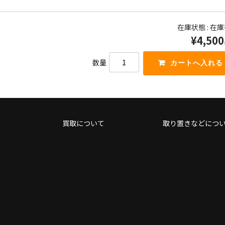
ー
下
節
矢
に
印
在庫状態 : 在
は
キ
上
¥4,500
ー
下
を
矢
数量
使
印
っ
キ
て
ー
く
を
だ
使
さ
っ
い。
て
買取について
取り置きなどにつ
く
だ
さ
い。