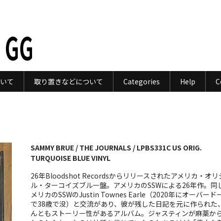
 GG
いて
取り置きなどについて
Categories
Help
C
SAMMY BRUE / THE JOURNALS / LPBS331C US ORIG.
TURQUOISE BLUE VINYL
26年Bloodshot Recordsからリリースされたアメリカ・オ
ル・ターコイズブルー盤。アメリカのSSWによる26年作。同
メリカのSSWのJustin Townes Earle（2020年にオーバード
で38歳で没）と交流があり、彼が残した日記を元に作られた
んともストーリー性があるアルバム。ジャスティンが麻薬か