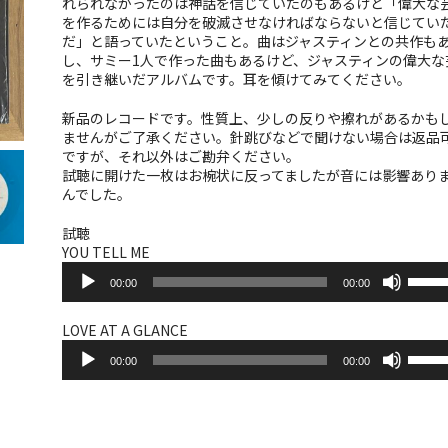
れられなかったのは神話を信じていたのもあるけど「偉大な
を作るためには自分を破滅させなければならないと信じてい
だ」と語っていたということ。曲はジャスティンとの共作も
し、サミー1人で作った曲もあるけど、ジャスティンの偉大な
を引き継いだアルバムです。耳を傾けてみてください。
新品のレコードです。性質上、少しの反りや擦れがあるかも
ませんがご了承ください。針跳びなどで聞けない場合は返品
ですが、それ以外はご勘弁ください。
試聴に開けた一枚はお椀状に反ってましたが音には影響あり
んでした。
試聴
YOU TELL ME
音
ボ
00:00
00:00
声
リ
プ
ュ
レ
ー
LOVE AT A GLANCE
ー
音
ム
ボ
ヤ
00:00
00:00
声
調
リ
ー
プ
節
ュ
レ
に
ー
ー
は
ム
ヤ
上
調