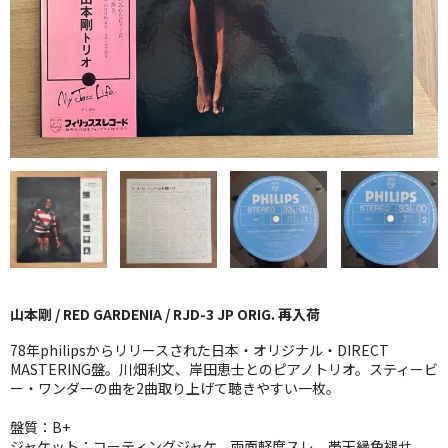
GG RECORD （当店のレーベル）
全商品
JAZZ-US
BLUE NOTE
JAZZ-EU
JAZZ-JP
JAZZ-VOCAL
山本剛 / RED GARDENIA / RJD-3 JP ORIG. 再入荷
J-POP
78年philipsからリリースされた日本・オリジナル・DIRECT
ROCK
MASTERING盤。川畑利文、岸田恵士とのピアノトリオ。スティービ
ー・ワンダーの曲を2曲取り上げて聴きやすい一枚。
FOLK,SSW
盤質：B+
ジャケット：コーティングジャケ、両面軽度スレ。帯天縁色褪せ、