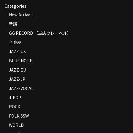
Categories
New Arrivals
新譜
GG RECORD （当店のレーベル）
全商品
JAZZ-US
BLUE NOTE
JAZZ-EU
JAZZ-JP
JAZZ-VOCAL
J-POP
ROCK
FOLK,SSW
WORLD