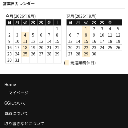
営業日カレンダー
商品の発送
今月(2026年8月)
翌月(2026年9月)
お支払い方法
日
月
火
水
木
金
土
日
月
火
水
木
金
土
1
1
2
3
4
5
返品
2
3
4
5
6
7
8
6
7
8
9
10
11
12
9
10
11
12
13
14
15
13
14
15
16
17
18
19
コンディション
16
17
18
19
20
21
22
20
21
22
23
24
25
26
Privacy Policy
23
24
25
26
27
28
29
27
28
29
30
30
31
(
発送業務休日)
特定商取引法に基づく表示
Contact
Home
マイページ
GGについて
買取について
取り置きなどについて