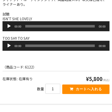
WORLD
ライナーあり。
その他
試聴
ISN’T SHE LOVELY
7INC
音
00:00
00:00
声
レア盤（1万円以上）
プ
レ
TOO SHY TO SAY
ー
音
Webのみ no.1
ヤ
00:00
00:00
声
ー
プ
Webのみ no.2
レ
ー
Webのみ no.3
ヤ
（商品コード: 6122）
ー
Webのみ no.4
¥5,800
在庫状態 : 在庫有り
(税込)
売り切れ
数量
Help
送料