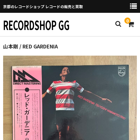
京都のレコードショップ レコードの販売と買取
RECORDSHOP GG
0
Home
山本剛 / RED GARDENIA
マイページ
GGについて
買取について
取り置きなどについて
Categories
New Arrivals
新譜