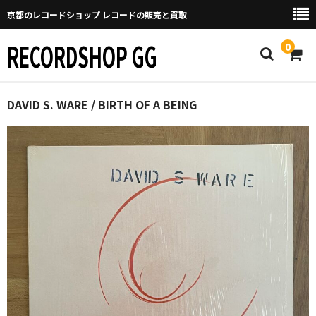
京都のレコードショップ レコードの販売と買取
RECORDSHOP GG
0
Home
DAVID S. WARE / BIRTH OF A BEING
マイページ
GGについて
買取について
取り置きなどについて
Categories
New Arrivals
新譜