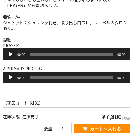
WORLD
「PRAYER」から素晴らしい。
その他
盤質：A-
ジャケット：シュリンク付き、取り出し口スレ。レーベルカタログ
7INC
あり。
レア盤（1万円以上）
試聴
PRAYER
音
Webのみ no.1
00:00
00:00
声
プ
Webのみ no.2
レ
A PRIMARY PIECE #2
ー
音
Webのみ no.3
ヤ
00:00
00:00
声
ー
プ
Webのみ no.4
レ
ー
売り切れ
ヤ
（商品コード: 6131）
ー
Help
¥7,800
在庫状態 : 在庫有り
(税込)
送料
数量