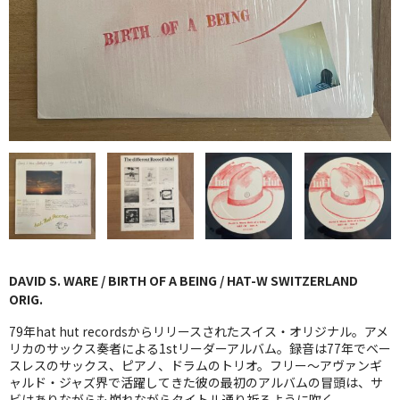
GG RECORD （当店のレーベル）
全商品
JAZZ-US
BLUE NOTE
JAZZ-EU
JAZZ-JP
JAZZ-VOCAL
DAVID S. WARE / BIRTH OF A BEING / HAT-W SWITZERLAND
J-POP
ORIG.
ROCK
79年hat hut recordsからリリースされたスイス・オリジナル。アメ
リカのサックス奏者による1stリーダーアルバム。録音は77年でベー
スレスのサックス、ピアノ、ドラムのトリオ。フリー〜アヴァンギ
FOLK,SSW
ャルド・ジャズ界で活躍してきた彼の最初のアルバムの冒頭は、サ
ビはありながらも崩れながらタイトル通り祈るように吹く