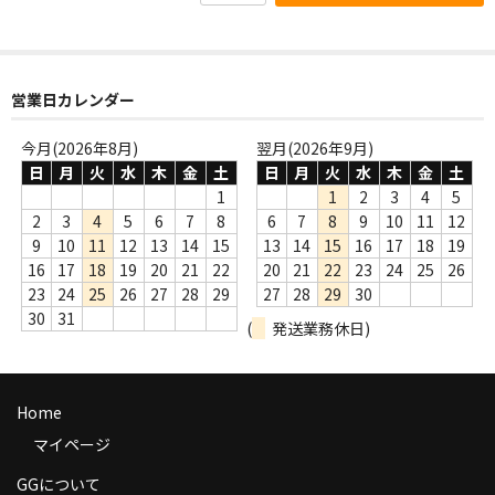
商品の発送
お支払い方法
営業日カレンダー
返品
今月(2026年8月)
翌月(2026年9月)
コンディション
日
月
火
水
木
金
土
日
月
火
水
木
金
土
1
1
2
3
4
5
Privacy Policy
2
3
4
5
6
7
8
6
7
8
9
10
11
12
9
10
11
12
13
14
15
13
14
15
16
17
18
19
特定商取引法に基づく表示
16
17
18
19
20
21
22
20
21
22
23
24
25
26
23
24
25
26
27
28
29
27
28
29
30
Contact
30
31
(
発送業務休日)
Home
マイページ
GGについて