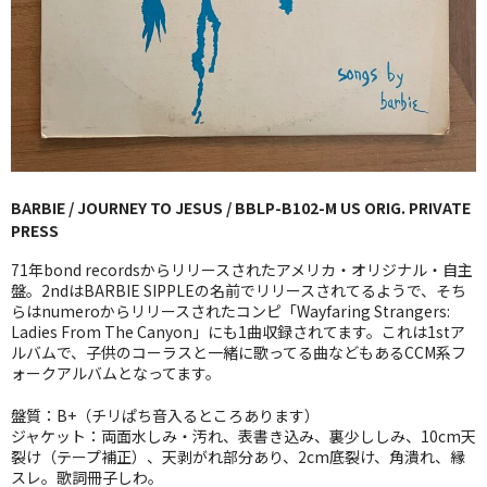
GG RECORD （当店のレーベル）
全商品
JAZZ-US
BLUE NOTE
BARBIE / JOURNEY TO JESUS / BBLP-B102-M US ORIG. PRIVATE
JAZZ-EU
PRESS
JAZZ-JP
71年bond recordsからリリースされたアメリカ・オリジナル・自主
盤。2ndはBARBIE SIPPLEの名前でリリースされてるようで、そち
JAZZ-VOCAL
らはnumeroからリリースされたコンピ「Wayfaring Strangers:
Ladies From The Canyon」にも1曲収録されてます。これは1stア
ルバムで、子供のコーラスと一緒に歌ってる曲などもあるCCM系フ
J-POP
ォークアルバムとなってます。
ROCK
盤質：B+（チリぱち音入るところあります）
ジャケット：両面水しみ・汚れ、表書き込み、裏少ししみ、10cm天
FOLK,SSW
裂け（テープ補正）、天剥がれ部分あり、2cm底裂け、角潰れ、縁
スレ。歌詞冊子しわ。