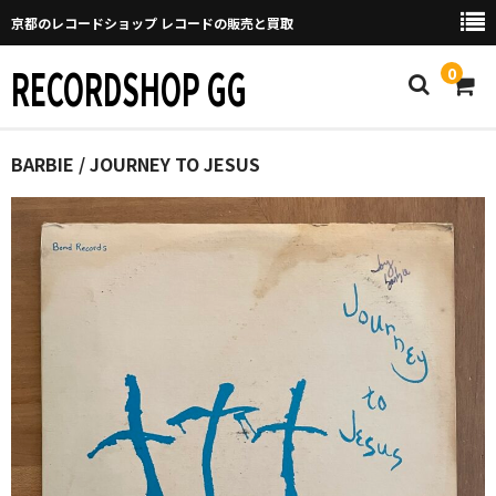
京都のレコードショップ レコードの販売と買取
RECORDSHOP GG
0
Home
BARBIE / JOURNEY TO JESUS
マイページ
GGについて
買取について
取り置きなどについて
Categories
New Arrivals
新譜