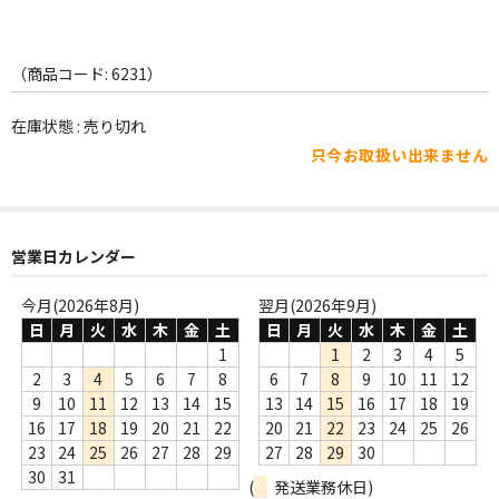
WORLD
その他
（商品コード: 6231）
7INC
在庫状態 : 売り切れ
レア盤（1万円以上）
只今お取扱い出来ません
Webのみ no.1
Webのみ no.2
営業日カレンダー
Webのみ no.3
今月(2026年8月)
翌月(2026年9月)
日
月
火
水
木
金
土
日
月
火
水
木
金
土
Webのみ no.4
1
1
2
3
4
5
2
3
4
5
6
7
8
6
7
8
9
10
11
12
売り切れ
9
10
11
12
13
14
15
13
14
15
16
17
18
19
Help
16
17
18
19
20
21
22
20
21
22
23
24
25
26
23
24
25
26
27
28
29
27
28
29
30
送料
30
31
(
発送業務休日)