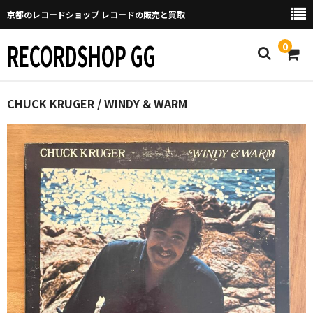
京都のレコードショップ レコードの販売と買取
RECORDSHOP GG
0
Home
CHUCK KRUGER / WINDY & WARM
マイページ
GGについて
買取について
取り置きなどについて
Categories
New Arrivals
新譜