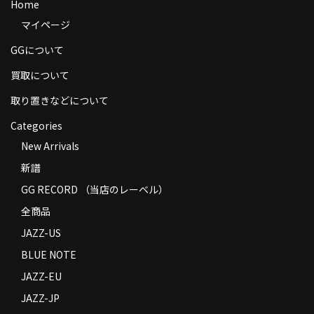
Home
商品の発送
マイページ
お支払い方法
GGについて
返品
買取について
取り置きなどについて
コンディション
Categories
Privacy Policy
New Arrivals
特定商取引法に基づく表示
新譜
GG RECORD （当店のレーベル）
Contact
全商品
JAZZ-US
BLUE NOTE
JAZZ-EU
JAZZ-JP