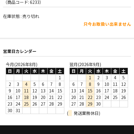
WORLD
（商品コード: 6233）
その他
在庫状態 : 売り切れ
只今お取扱い出来ません
7INC
レア盤（1万円以上）
営業日カレンダー
Webのみ no.1
Webのみ no.2
今月(2026年8月)
翌月(2026年9月)
日
月
火
水
木
金
土
日
月
火
水
木
金
土
Webのみ no.3
1
1
2
3
4
5
2
3
4
5
6
7
8
6
7
8
9
10
11
12
Webのみ no.4
9
10
11
12
13
14
15
13
14
15
16
17
18
19
16
17
18
19
20
21
22
20
21
22
23
24
25
26
売り切れ
23
24
25
26
27
28
29
27
28
29
30
30
31
(
発送業務休日)
Help
送料