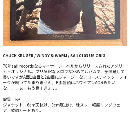
GG RECORD （当店のレーベル）
全商品
JAZZ-US
BLUE NOTE
CHUCK KRUGER / WINDY & WARM / SAIL0103 US ORIG.
JAZZ-EU
78年sail recordsなるマイナーレーベルからリリースされたアメリ
JAZZ-JP
カ・オリジナル。プリAORなメロウなSSWアルバムで、全体通して
良いですがA面1曲目と2曲目にジャージーなアコースティック・フォ
ークが続いてたまりません。B面冒頭はハワイアンAORみたい
JAZZ-VOCAL
な、、、あーもう良すぎます。
J-POP
盤質：B+
ジャケット：6cm天抜け、3cm底抜け、縁スレ、軽度リングウェ
ROCK
ア。歌詞カードあり。
FOLK,SSW