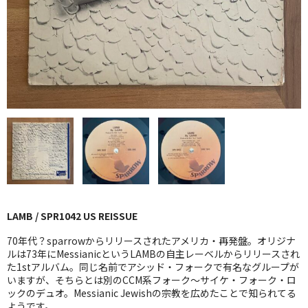
GG RECORD （当店のレーベル）
全商品
JAZZ-US
BLUE NOTE
JAZZ-EU
JAZZ-JP
JAZZ-VOCAL
LAMB / SPR1042 US REISSUE
J-POP
70年代？sparrowからリリースされたアメリカ・再発盤。オリジナ
ROCK
ルは73年にMessianicというLAMBの自主レーベルからリリースされ
た1stアルバム。同じ名前でアシッド・フォークで有名なグループが
いますが、そちらとは別のCCM系フォーク〜サイケ・フォーク・ロ
FOLK,SSW
ックのデュオ。Messianic Jewishの宗教を広めたことで知られてる
ようです。