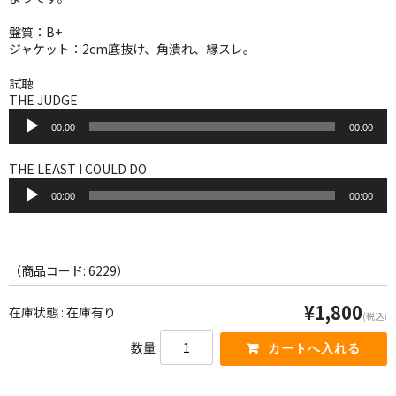
WORLD
盤質：B+
その他
ジャケット：2cm底抜け、角潰れ、縁スレ。
7INC
試聴
THE JUDGE
レア盤（1万円以上）
音
00:00
00:00
声
プ
Webのみ no.1
レ
THE LEAST I COULD DO
ー
音
Webのみ no.2
ヤ
00:00
00:00
声
ー
プ
Webのみ no.3
レ
ー
Webのみ no.4
ヤ
（商品コード: 6229）
ー
売り切れ
¥1,800
在庫状態 : 在庫有り
(税込)
Help
数量
送料