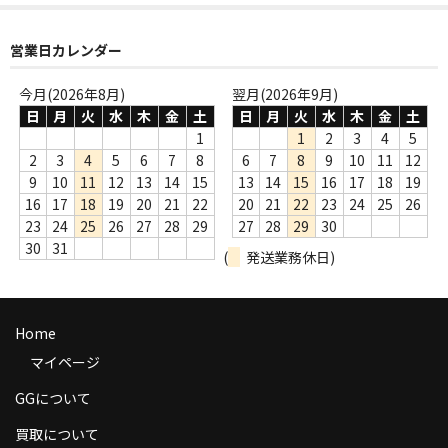
商品の発送
営業日カレンダー
お支払い方法
今月(2026年8月)
翌月(2026年9月)
返品
日
月
火
水
木
金
土
日
月
火
水
木
金
土
1
1
2
3
4
5
コンディション
2
3
4
5
6
7
8
6
7
8
9
10
11
12
9
10
11
12
13
14
15
13
14
15
16
17
18
19
Privacy Policy
16
17
18
19
20
21
22
20
21
22
23
24
25
26
23
24
25
26
27
28
29
27
28
29
30
特定商取引法に基づく表示
30
31
(
発送業務休日)
Contact
Home
マイページ
GGについて
買取について