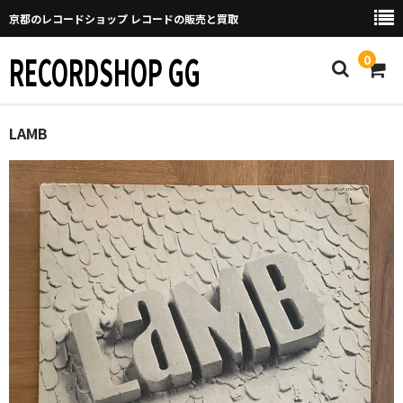
京都のレコードショップ レコードの販売と買取
RECORDSHOP GG
0
Home
LAMB
マイページ
GGについて
買取について
取り置きなどについて
Categories
New Arrivals
新譜