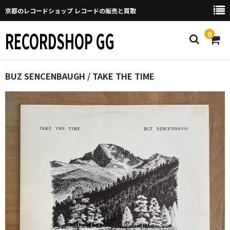
京都のレコードショップ レコードの販売と買取
RECORDSHOP GG
0
Home
BUZ SENCENBAUGH / TAKE THE TIME
マイページ
GGについて
買取について
取り置きなどについて
Categories
New Arrivals
新譜