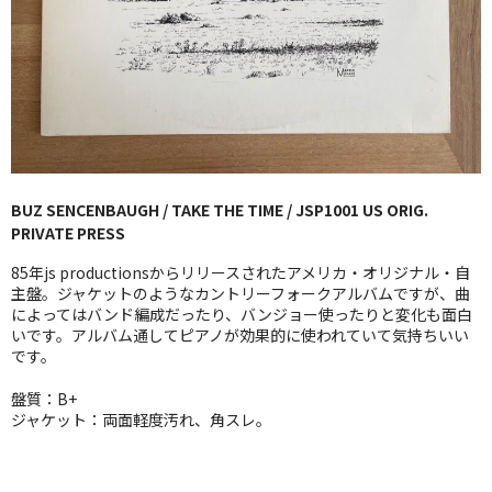
GG RECORD （当店のレーベル）
全商品
JAZZ-US
BLUE NOTE
BUZ SENCENBAUGH / TAKE THE TIME / JSP1001 US ORIG.
JAZZ-EU
PRIVATE PRESS
JAZZ-JP
85年js productionsからリリースされたアメリカ・オリジナル・自
主盤。ジャケットのようなカントリーフォークアルバムですが、曲
JAZZ-VOCAL
によってはバンド編成だったり、バンジョー使ったりと変化も面白
いです。アルバム通してピアノが効果的に使われていて気持ちいい
です。
J-POP
盤質：B+
ROCK
ジャケット：両面軽度汚れ、角スレ。
FOLK,SSW