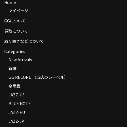
Home
商品の発送
マイページ
お支払い方法
GGについて
返品
買取について
取り置きなどについて
コンディション
Categories
Privacy Policy
New Arrivals
特定商取引法に基づく表示
新譜
Contact
GG RECORD （当店のレーベル）
全商品
JAZZ-US
BLUE NOTE
JAZZ-EU
JAZZ-JP