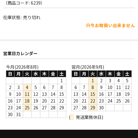
WORLD
（商品コード: 6239）
その他
在庫状態 : 売り切れ
只今お取扱い出来ません
7INC
レア盤（1万円以上）
Webのみ no.1
営業日カレンダー
Webのみ no.2
今月(2026年8月)
翌月(2026年9月)
日
月
火
水
木
金
土
日
月
火
水
木
金
土
Webのみ no.3
1
1
2
3
4
5
2
3
4
5
6
7
8
6
7
8
9
10
11
12
Webのみ no.4
9
10
11
12
13
14
15
13
14
15
16
17
18
19
16
17
18
19
20
21
22
20
21
22
23
24
25
26
売り切れ
23
24
25
26
27
28
29
27
28
29
30
30
31
(
発送業務休日)
Help
送料