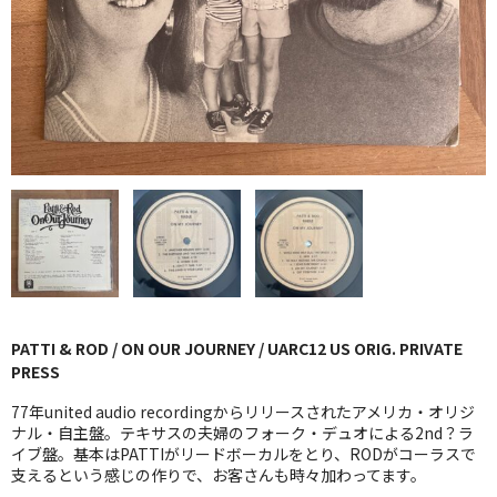
GG RECORD （当店のレーベル）
全商品
JAZZ-US
BLUE NOTE
JAZZ-EU
JAZZ-JP
JAZZ-VOCAL
PATTI & ROD / ON OUR JOURNEY / UARC12 US ORIG. PRIVATE
J-POP
PRESS
ROCK
77年united audio recordingからリリースされたアメリカ・オリジ
ナル・自主盤。テキサスの夫婦のフォーク・デュオによる2nd？ラ
イブ盤。基本はPATTIがリードボーカルをとり、RODがコーラスで
FOLK,SSW
支えるという感じの作りで、お客さんも時々加わってます。