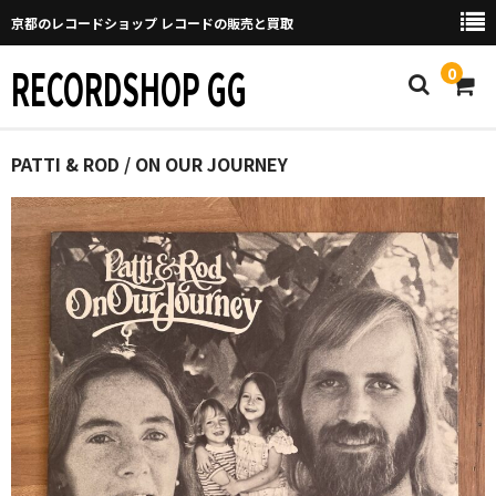
京都のレコードショップ レコードの販売と買取
RECORDSHOP GG
0
Home
PATTI & ROD / ON OUR JOURNEY
マイページ
GGについて
買取について
取り置きなどについて
Categories
New Arrivals
新譜