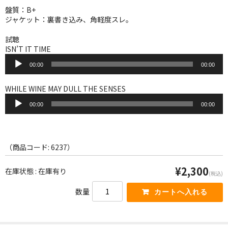
WORLD
盤質：B+
ジャケット：裏書き込み、角軽度スレ。
その他
試聴
7INC
ISN’T IT TIME
音
レア盤（1万円以上）
00:00
00:00
声
プ
レ
Webのみ no.1
WHILE WINE MAY DULL THE SENSES
ー
音
ヤ
00:00
00:00
声
Webのみ no.2
ー
プ
レ
Webのみ no.3
ー
ヤ
（商品コード: 6237）
Webのみ no.4
ー
¥2,300
在庫状態 : 在庫有り
売り切れ
(税込)
数量
Help
送料