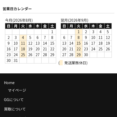
商品の発送
営業日カレンダー
お支払い方法
今月(2026年8月)
翌月(2026年9月)
日
月
火
水
木
金
土
日
月
火
水
木
金
土
返品
1
1
2
3
4
5
2
3
4
5
6
7
8
6
7
8
9
10
11
12
コンディション
9
10
11
12
13
14
15
13
14
15
16
17
18
19
Privacy Policy
16
17
18
19
20
21
22
20
21
22
23
24
25
26
23
24
25
26
27
28
29
27
28
29
30
特定商取引法に基づく表示
30
31
(
発送業務休日)
Contact
Home
マイページ
GGについて
買取について