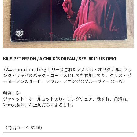
GG RECORD （当店のレーベル）
全商品
JAZZ-US
BLUE NOTE
KRIS PETERSON / A CHILD'S DREAM / SFS-6011 US ORIG.
JAZZ-EU
72年storm forestからリリースされたアメリカ・オリジナル。フラ
JAZZ-JP
ンク・ザッパのバック・コーラスとしても参加してた、クリス・ピ
ーターソンの唯一作。ソウル・ファンクなグルーヴィーな一枚。
JAZZ-VOCAL
盤質：B+
ジャケット：ホールカットあり。リングウェア、縁すれ、角潰れ、
J-POP
2cm天裂け、右上角打ちによるしわ。
ROCK
FOLK,SSW
（商品コード: 6246）