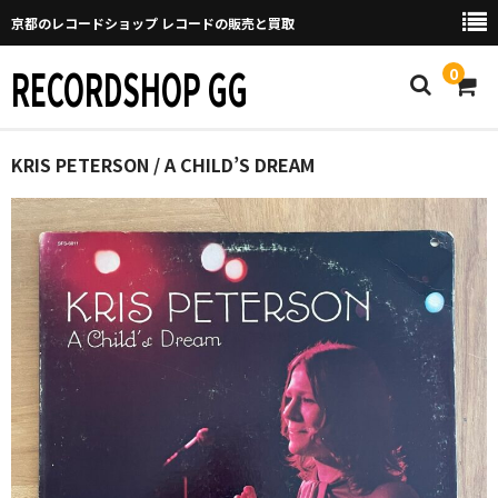
京都のレコードショップ レコードの販売と買取
RECORDSHOP GG
0
Home
KRIS PETERSON / A CHILD’S DREAM
マイページ
GGについて
買取について
取り置きなどについて
Categories
New Arrivals
新譜