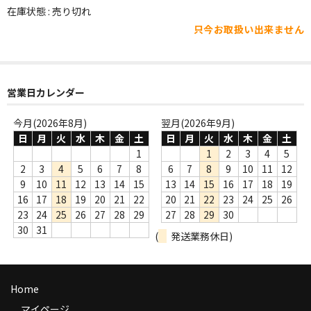
WORLD
在庫状態 : 売り切れ
只今お取扱い出来ません
その他
7INC
レア盤（1万円以上）
営業日カレンダー
Webのみ no.1
今月(2026年8月)
翌月(2026年9月)
日
月
火
水
木
金
土
日
月
火
水
木
金
土
Webのみ no.2
1
1
2
3
4
5
2
3
4
5
6
7
8
6
7
8
9
10
11
12
Webのみ no.3
9
10
11
12
13
14
15
13
14
15
16
17
18
19
16
17
18
19
20
21
22
20
21
22
23
24
25
26
Webのみ no.4
23
24
25
26
27
28
29
27
28
29
30
30
31
(
発送業務休日)
売り切れ
Help
Home
送料
マイページ