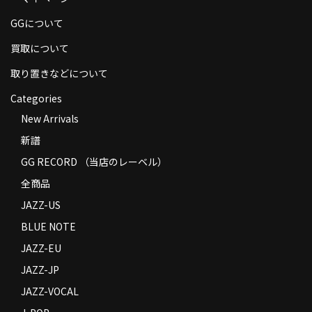
商品の発送
GGについて
お支払い方法
買取について
返品
取り置きなどについて
Categories
コンディション
New Arrivals
Privacy Policy
新譜
特定商取引法に基づく表示
GG RECORD （当店のレーベル）
全商品
Contact
JAZZ-US
BLUE NOTE
JAZZ-EU
JAZZ-JP
JAZZ-VOCAL