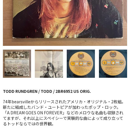
GG RECORD （当店のレーベル）
全商品
JAZZ-US
BLUE NOTE
JAZZ-EU
JAZZ-JP
JAZZ-VOCAL
TODD RUNDGREN / TODD / 2BR6952 US ORIG.
J-POP
74年bearsvilleからリリースされたアメリカ・オリジナル・2枚組。
ROCK
新たに結成したバンド・ユートピアが加わったポップ・ロック。
「A DREAM GOES ON FOREVER」などのメロウな名曲も収録され
てますが、それ以上にスペイシーで実験的な曲によって成り立って
FOLK,SSW
るトッドならではの世界観。