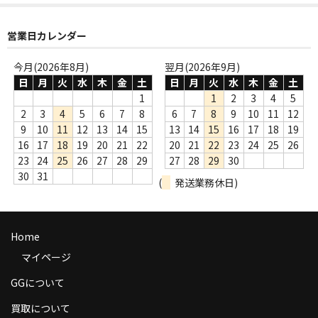
商品の発送
営業日カレンダー
お支払い方法
今月(2026年8月)
翌月(2026年9月)
返品
日
月
火
水
木
金
土
日
月
火
水
木
金
土
1
1
2
3
4
5
コンディション
2
3
4
5
6
7
8
6
7
8
9
10
11
12
9
10
11
12
13
14
15
13
14
15
16
17
18
19
Privacy Policy
16
17
18
19
20
21
22
20
21
22
23
24
25
26
23
24
25
26
27
28
29
27
28
29
30
特定商取引法に基づく表示
30
31
(
発送業務休日)
Contact
Home
マイページ
GGについて
買取について