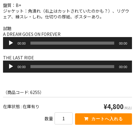
WORLD
盤質：B+
ジャケット：角潰れ（右上はカットされていたのかも？）、リグウ
その他
ェア、縁スレ・しわ。仕切りの厚紙、ポスターあり。
7INC
試聴
A DREAM GOES ON FOREVER
レア盤（1万円以上）
音
00:00
00:00
声
プ
Webのみ no.1
レ
THE LAST RIDE
ー
音
Webのみ no.2
ヤ
00:00
00:00
声
ー
プ
Webのみ no.3
レ
ー
Webのみ no.4
ヤ
（商品コード: 6255）
ー
売り切れ
¥4,800
在庫状態 : 在庫有り
(税込)
Help
数量
送料