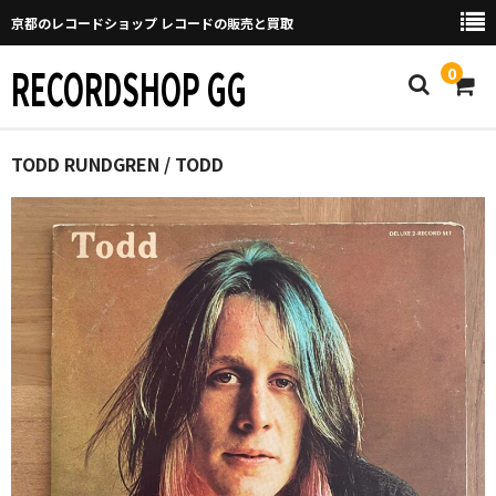
京都のレコードショップ レコードの販売と買取
RECORDSHOP GG
0
Home
TODD RUNDGREN / TODD
マイページ
GGについて
買取について
取り置きなどについて
Categories
New Arrivals
新譜