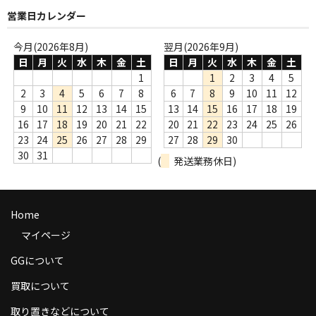
営業日カレンダー
GG RECORD （当店のレーベル）
今月(2026年8月)
翌月(2026年9月)
全商品
日
月
火
水
木
金
土
日
月
火
水
木
金
土
1
1
2
3
4
5
JAZZ-US
2
3
4
5
6
7
8
6
7
8
9
10
11
12
9
10
11
12
13
14
15
13
14
15
16
17
18
19
BLUE NOTE
16
17
18
19
20
21
22
20
21
22
23
24
25
26
23
24
25
26
27
28
29
27
28
29
30
JAZZ-EU
30
31
(
発送業務休日)
JAZZ-JP
JAZZ-VOCAL
Home
J-POP
マイページ
ROCK
GGについて
買取について
FOLK,SSW
取り置きなどについて