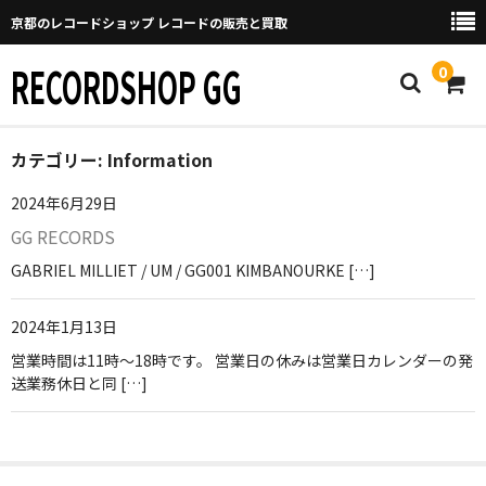
京都のレコードショップ レコードの販売と買取
RECORDSHOP GG
0
カテゴリー:
Home
Information
2024年6月29日
マイページ
GG RECORDS
GGについて
GABRIEL MILLIET / UM / GG001 KIMBANOURKE […]
買取について
2024年1月13日
取り置きなどについて
営業時間は11時〜18時です。 営業日の休みは営業日カレンダーの発
送業務休日と同 […]
Categories
New Arrivals
新譜