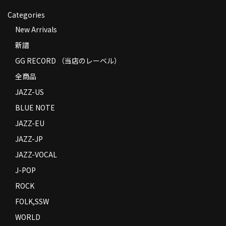
WORLD
Categories
その他
New Arrivals
7INC
新譜
GG RECORD （当店のレーベル）
レア盤（1万円以上）
全商品
Webのみ no.1
JAZZ-US
BLUE NOTE
Webのみ no.2
JAZZ-EU
Webのみ no.3
JAZZ-JP
Webのみ no.4
JAZZ-VOCAL
J-POP
売り切れ
ROCK
Help
FOLK,SSW
送料
WORLD