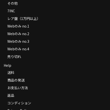
その他
商品の発送
7INC
お支払い方法
レア盤（1万円以上）
返品
Webのみ no.1
Webのみ no.2
コンディション
Webのみ no.3
Privacy Policy
Webのみ no.4
特定商取引法に基づく表示
売り切れ
Help
Contact
送料
商品の発送
お支払い方法
返品
コンディション