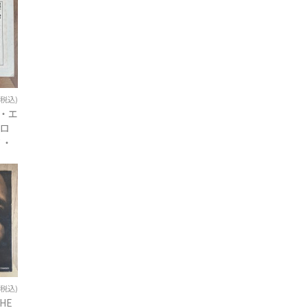
(税込)
ズ・エ
ソロ
ノ・
.
(税込)
THE