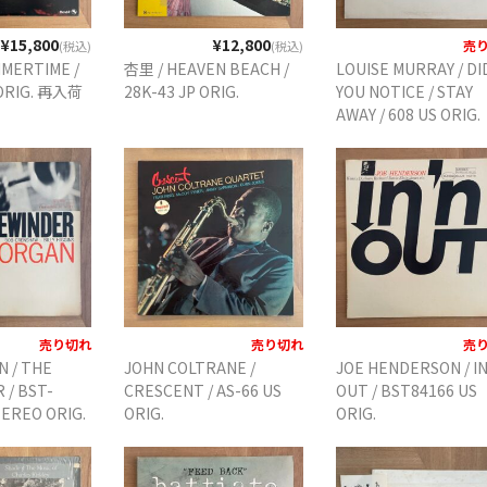
¥15,800
¥12,800
売
(税込)
(税込)
MERTIME /
杏里 / HEAVEN BEACH /
LOUISE MURRAY / DI
 ORIG. 再入荷
28K-43 JP ORIG.
YOU NOTICE / STAY
AWAY / 608 US ORIG.
12INC. DG.
売り切れ
売り切れ
売
 / THE
JOHN COLTRANE /
JOE HENDERSON / IN
 / BST-
CRESCENT / AS-66 US
OUT / BST84166 US
TEREO ORIG.
ORIG.
ORIG.