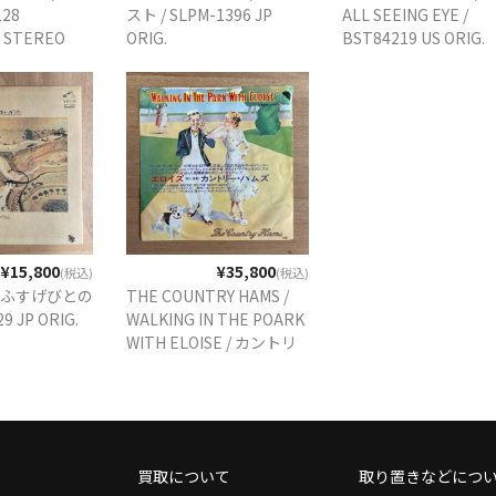
128
スト / SLPM-1396 JP
ALL SEEING EYE /
 STEREO
ORIG.
BST84219 US ORIG.
VANGELDERあり
¥15,800
¥35,800
(税込)
(税込)
 ゆふすげびとの
THE COUNTRY HAMS /
9 JP ORIG.
WALKING IN THE POARK
WITH ELOISE / カントリ
ー・ハムズ / エロイズ /
EMR-10706 JP ORIG.
7INC. PROMO 白ラベル
PAUL McCARTNEY
買取について
取り置きなどにつ