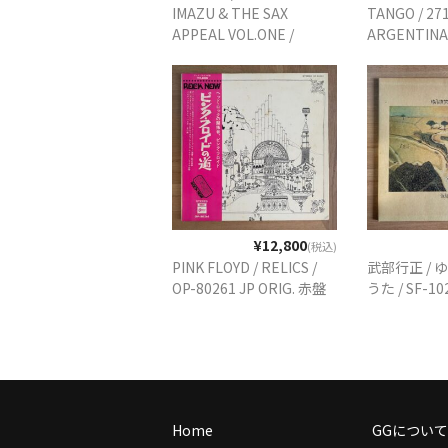
IMAZU & THE SAX
TANGO / 27
APPEAL VOL.ONE /
ARGENTINA
KT1589 JP ORIG.
ORIG.
PRIVATE PRESS
¥12,800
(税込)
PINK FLOYD / RELICS /
武部行正 /
OP-80261 JP ORIG. 赤盤
うた / SF-102
Home
GGについて