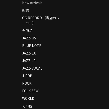
New Arrivals
新譜
GG RECORD （当店のレ
ーベル）
全商品
JAZZ-US
BLUE NOTE
JAZZ-EU
JAZZ-JP
JAZZ-VOCAL
J-POP
ROCK
FOLK,SSW
WORLD
その他