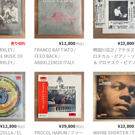
¥12,800
¥23,800
売り切れ
(税込)
RKLEY /
FRANCO BATTIATO /
明田川荘之 / アケタ
E MUSIC OF
FEED BACK /
ロチカル・ピアノ・
RKLEY /
ABBXL210010 ITALY
＆ グロテスク・ピア
ORIG.
ORIG.
トリオ / AD-1 JP ORIG
ESS
PRIVATE PRESS
¥12,800
¥39,800
¥23,800
(税込)
(税込)
ZOLLA / EL
PROCOL HARUM / ファー
WAYNE SHORTER / 