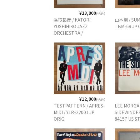
¥23,800
(税込)
香取良彦 / KATORI
山本剛 / SUM
YOSHIHIKO JAZZ
TBM-69 JP
ORCHESTRA /
RIVERSIDE MUSIC
GARDEN / M/E70506 JP
ORIG. PROMO ONLY
¥12,800
(税込)
TESTPATTERN / APRES-
LEE MORGAN
MIDI / YLR-22001 JP
SIDEWINDER
ORIG.
84157 US S