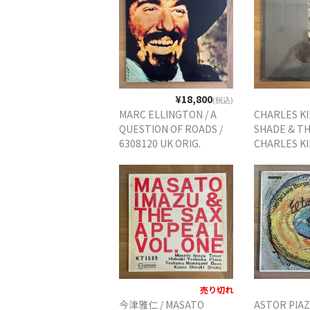
¥18,800
(税込)
MARC ELLINGTON / A
CHARLES KI
QUESTION OF ROADS /
SHADE & TH
6308120 UK ORIG.
CHARLES KI
PR1005 US 
PRIVATE PR
売り切れ
今津雅仁 / MASATO
ASTOR PIAZ