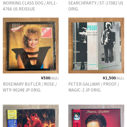
WORKING CLASS DOG / AYL1-
SEARCHPARTY / ST-17082 US
4766 US REISSUE
ORIG.
¥500
¥1,500
(税込)
(税込)
ROSEMARY BUTLER / ROSE /
PETER GALLWAY / PROOF /
WTP-90248 JP ORIG.
MAGIC-2 JP ORIG.