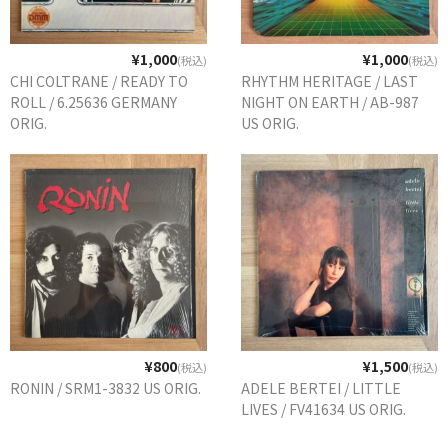
¥1,000
¥1,000
(税込)
(税込)
CHI COLTRANE / READY TO
RHYTHM HERITAGE / LAST
ROLL / 6.25636 GERMANY
NIGHT ON EARTH / AB-987
ORIG.
US ORIG.
¥800
¥1,500
(税込)
(税込)
RONIN / SRM1-3832 US ORIG.
ADELE BERTEI / LITTLE
LIVES / FV41634 US ORIG.