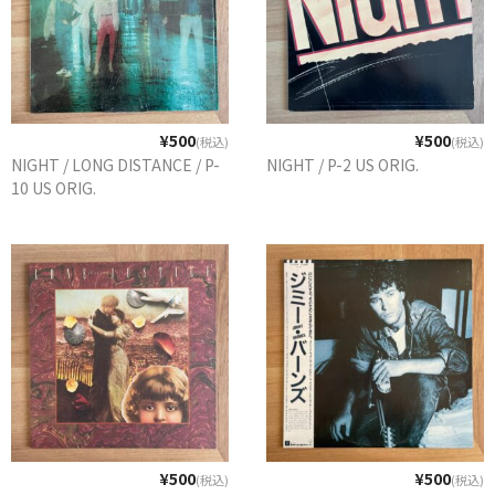
WORLD
その他
7INC
¥500
¥500
(税込)
(税込)
レア盤（1万円以上）
NIGHT / LONG DISTANCE / P-
NIGHT / P-2 US ORIG.
10 US ORIG.
Webのみ no.1
Webのみ no.2
Webのみ no.3
Webのみ no.4
売り切れ
Help
送料
¥500
¥500
(税込)
(税込)