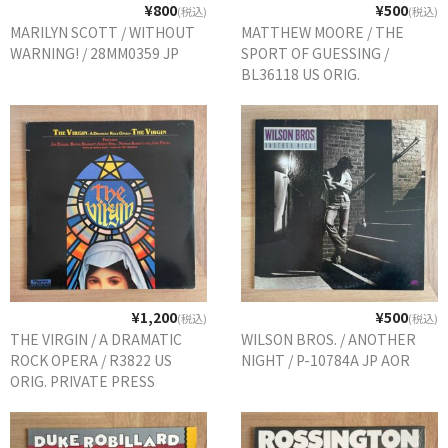
¥800
¥500
(税込)
(税込)
MARILYN SCOTT / WITHOUT
MATTHEW MOORE / THE
WARNING! / 28MM0359 JP
SPORT OF GUESSING /
BL36118 US ORIG.
¥1,200
¥500
(税込)
(税込)
THE VIRGIN / A DRAMATIC
WILSON BROS. / ANOTHER
ROCK OPERA / R3822 US
NIGHT / P-10784A JP AOR
ORIG. PRIVATE PRESS