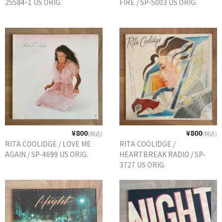
25584-1 US ORIG.
FIRE / SP-5003 US ORIG.
GG RECORD （当店のレーベル）
全商品
JAZZ-US
BLUE NOTE
JAZZ-EU
JAZZ-JP
¥800
¥800
(税込)
(税込)
JAZZ-VOCAL
RITA COOLIDGE / LOVE ME
RITA COOLIDGE /
AGAIN / SP-4699 US ORIG.
HEARTBREAK RADIO / SP-
J-POP
3727 US ORIG.
ROCK
FOLK,SSW