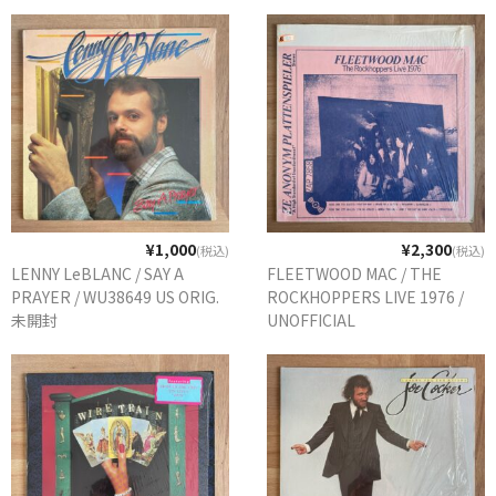
¥1,000
¥2,300
(税込)
(税込)
LENNY LeBLANC / SAY A
FLEETWOOD MAC / THE
PRAYER / WU38649 US ORIG.
ROCKHOPPERS LIVE 1976 /
未開封
UNOFFICIAL