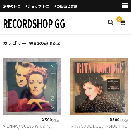
京都のレコードショップ レコードの販売と買取
RECORDSHOP GG
0
カテゴリー:
Home
Webのみ no.2
マイページ
GGについて
買取について
取り置きなどについて
Categories
New Arrivals
¥500
¥500
(税込)
(税込)
VIENNA / GUESS WHAT? /
RITA COOLIDGE / INSIDE THE
新譜