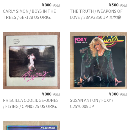
¥800
¥500
(税込)
(税込)
CARLY SIMON / BOYS IN THE
THE TRUTH / WEAPONS OF
TREES / 6E-128 US ORIG.
LOVE / 28AP3350 JP 見本盤
¥800
¥300
(税込)
(税込)
PRISCILLA COOLIDGE-JONES
SUSAN ANTON / FOXY /
/ FLYING / CPN0225 US ORIG.
C25Y0009 JP