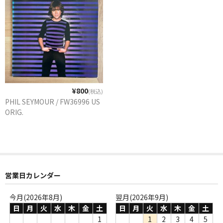
¥800
(税込)
PHIL SEYMOUR / FW36996 US
ORIG.
営業日カレンダー
今月(2026年8月)
翌月(2026年9月)
日
月
火
水
木
金
土
日
月
火
水
木
金
土
1
1
2
3
4
5