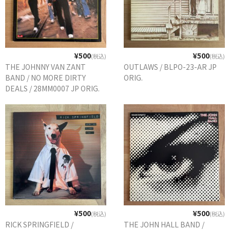
¥500
¥500
(税込)
(税込)
THE JOHNNY VAN ZANT
OUTLAWS / BLPO-23-AR JP
BAND / NO MORE DIRTY
ORIG.
DEALS / 28MM0007 JP ORIG.
¥500
¥500
(税込)
(税込)
RICK SPRINGFIELD /
THE JOHN HALL BAND /