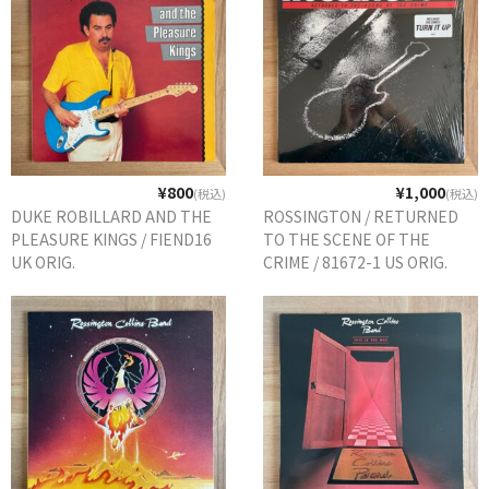
¥800
¥1,000
(税込)
(税込)
DUKE ROBILLARD AND THE
ROSSINGTON / RETURNED
PLEASURE KINGS / FIEND16
TO THE SCENE OF THE
UK ORIG.
CRIME / 81672-1 US ORIG.