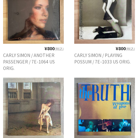
¥800
¥800
(税込)
(税込)
CARLY SIMON / ANOTHER
CARLY SIMON / PLAYING
PASSENGER / 7E-1064 US
POSSUM / 7E-1033 US ORIG.
ORIG.