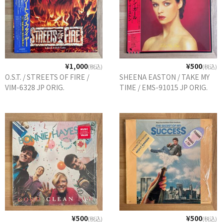
¥1,000
¥500
(税込)
(税込)
O.S.T. / STREETS OF FIRE /
SHEENA EASTON / TAKE MY
VIM-6328 JP ORIG.
TIME / EMS-91015 JP ORIG.
¥500
¥500
(税込)
(税込)