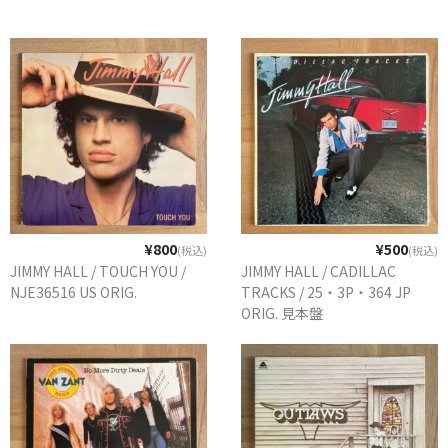
¥800
¥500
(税込)
(税込)
JIMMY HALL / TOUCH YOU /
JIMMY HALL / CADILLAC
NJE36516 US ORIG.
TRACKS / 25・3P・364 JP
ORIG. 見本盤