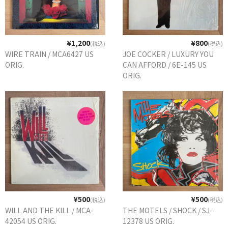
¥1,200
¥800
(税込)
(税込)
WIRE TRAIN / MCA6427 US
JOE COCKER / LUXURY YOU
ORIG.
CAN AFFORD / 6E-145 US
ORIG.
¥500
¥500
(税込)
(税込)
WILL AND THE KILL / MCA-
THE MOTELS / SHOCK / SJ-
42054 US ORIG.
12378 US ORIG.