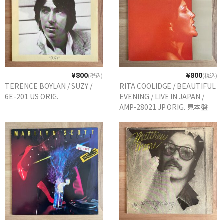
¥800
¥800
(税込)
(税込)
TERENCE BOYLAN / SUZY /
RITA COOLIDGE / BEAUTIFUL
6E-201 US ORIG.
EVENING / LIVE IN JAPAN /
AMP-28021 JP ORIG. 見本盤