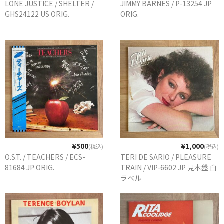
LONE JUSTICE / SHELTER /
JIMMY BARNES / P-13254 JP
商品の発送
GHS24122 US ORIG.
ORIG.
お支払い方法
返品
コンディション
Privacy Policy
特定商取引法に基づく表示
Contact
¥500
¥1,000
(税込)
(税込)
O.S.T. / TEACHERS / ECS-
TERI DE SARIO / PLEASURE
81684 JP ORIG.
TRAIN / VIP-6602 JP 見本盤 白
ラベル