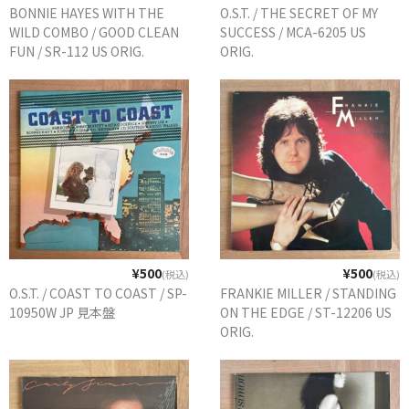
BONNIE HAYES WITH THE
O.S.T. / THE SECRET OF MY
WILD COMBO / GOOD CLEAN
SUCCESS / MCA-6205 US
FUN / SR-112 US ORIG.
ORIG.
¥500
¥500
(税込)
(税込)
O.S.T. / COAST TO COAST / SP-
FRANKIE MILLER / STANDING
10950W JP 見本盤
ON THE EDGE / ST-12206 US
ORIG.